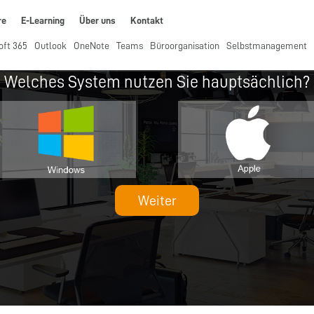
re
E-Learning
Über uns
Kontakt
oft 365
Outlook
OneNote
Teams
Büroorganisation
Selbstmanagement
Welches System nutzen Sie hauptsächlich?
Weiter