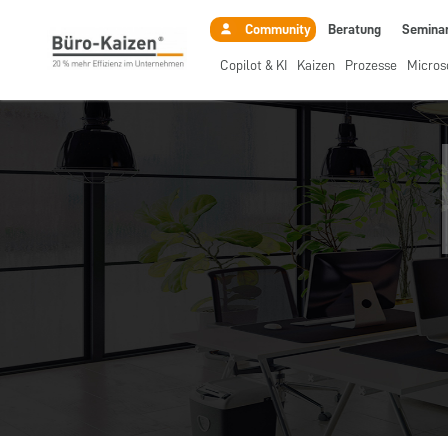
Beratung
Semina
Community
Copilot & KI
Kaizen
Prozesse
Micros