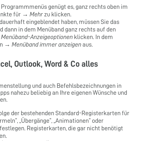
s Programmmenüs genügt es, ganz rechts oben im
unkte für →
Mehr
zu klicken.
auerhaft eingeblendet haben, müssen Sie das
d dann in dem Menüband ganz rechts auf den
→
Menüband-Anzeigeoptionen
klicken. In dem
ion →
Menüband immer anzeigen
aus.
el, Outlook, Word & Co alles
?
menstellung und auch Befehlsbezeichnungen in
pps nahezu beliebig an Ihre eigenen Wünsche und
en.
olge der bestehenden Standard-Registerkarten für
Formeln“, „Übergänge“, „Animationen“ oder
estlegen. Registerkarten, die gar nicht benötigt
en.