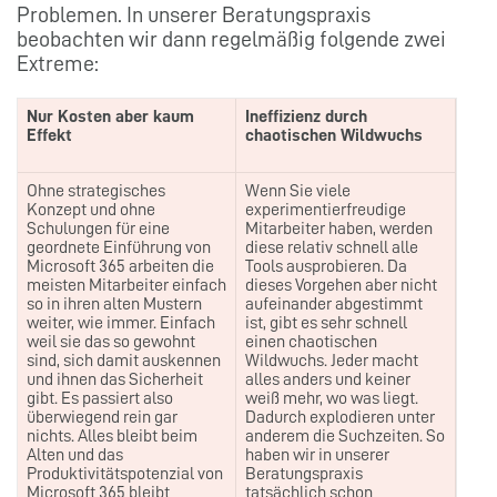
Problemen. In unserer Beratungspraxis
beobachten wir dann regelmäßig folgende zwei
Extreme:
Nur Kosten aber kaum
Ineffizienz durch
Effekt
chaotischen Wildwuchs
Ohne strategisches
Wenn Sie viele
Konzept und ohne
experimentierfreudige
Schulungen für eine
Mitarbeiter haben, werden
geordnete Einführung von
diese relativ schnell alle
Microsoft 365 arbeiten die
Tools ausprobieren. Da
meisten Mitarbeiter einfach
dieses Vorgehen aber nicht
so in ihren alten Mustern
aufeinander abgestimmt
weiter, wie immer. Einfach
ist, gibt es sehr schnell
weil sie das so gewohnt
einen chaotischen
sind, sich damit auskennen
Wildwuchs. Jeder macht
und ihnen das Sicherheit
alles anders und keiner
gibt. Es passiert also
weiß mehr, wo was liegt.
überwiegend rein gar
Dadurch explodieren unter
nichts. Alles bleibt beim
anderem die Suchzeiten. So
Alten und das
haben wir in unserer
Produktivitätspotenzial von
Beratungspraxis
Microsoft 365 bleibt
tatsächlich schon