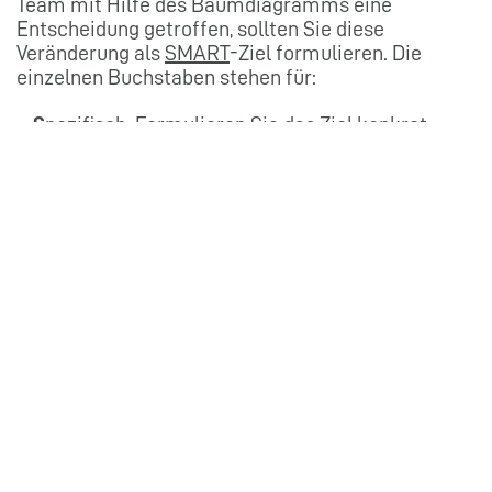
Team mit Hilfe des Baumdiagramms eine
Entscheidung getroffen, sollten Sie diese
Veränderung als
SMART
-Ziel formulieren. Die
einzelnen Buchstaben stehen für:
S
pezifisch: Formulieren Sie das Ziel konkret,
spezifisch und präzise.
M
essbar: Sie brauchen ein Kriterium, an dem
Sie den Erfolg bzw. die Umsetzung des Ziels
erkennen können.
A
ngemessen und attraktiv: Ein Ziel darf weder
über- noch unterfordern.
R
ealistisch: Utopische Zielvorgaben
demotivieren.
T
erminiert: Setzen Sie einen klaren Termin,
wann das Ziel erreicht werden soll.