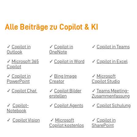
Alle Beiträge zu Copilot & KI
✓
Copilot in
✓
Copilot in
✓
Copilot in Teams
Outlook
OneNote
✓
Microsoft 365
✓
Copilot in Word
✓
Copilot in Excel
Copilot
✓
Copilot in
✓
Bing Image
✓
Microsoft
PowerPoint
Creator
Copilot Studio
✓
Copilot Chat
✓
Copilot Bilder
✓
Teams Meeting-
erstellen
Zusammenfassung
✓
Copilot-
✓
Copilot Agents
✓
Copilot Schulung
Notebook
✓
Copilot Vision
✓
Microsoft
✓
Copilot in
Copilot kostenlos
SharePoint