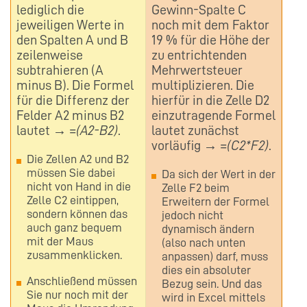
lediglich die
Gewinn-Spalte C
jeweiligen Werte in
noch mit dem Faktor
den Spalten A und B
19 % für die Höhe der
zeilenweise
zu entrichtenden
subtrahieren (A
Mehrwertsteuer
minus B). Die Formel
multiplizieren. Die
für die Differenz der
hierfür in die Zelle D2
Felder A2 minus B2
einzutragende Formel
lautet →
=(A2-B2)
.
lautet zunächst
vorläufig →
=(C2*F2)
.
Die Zellen A2 und B2
müssen Sie dabei
Da sich der Wert in der
nicht von Hand in die
Zelle F2 beim
Zelle C2 eintippen,
Erweitern der Formel
sondern können das
jedoch nicht
auch ganz bequem
dynamisch ändern
mit der Maus
(also nach unten
zusammenklicken.
anpassen) darf, muss
dies ein absoluter
Anschließend müssen
Bezug sein. Und das
Sie nur noch mit der
wird in Excel mittels