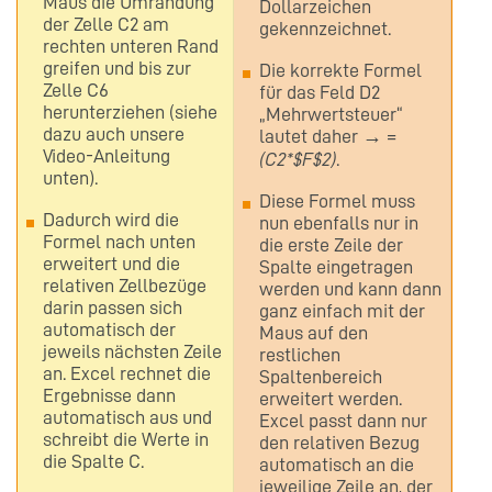
Maus die Umrandung
Dollarzeichen
der Zelle C2 am
gekennzeichnet.
rechten unteren Rand
greifen und bis zur
Die korrekte Formel
Zelle C6
für das Feld D2
herunterziehen (siehe
„Mehrwertsteuer“
dazu auch unsere
lautet daher → =
Video-Anleitung
(C2*$F$2)
.
unten).
Diese Formel muss
Dadurch wird die
nun ebenfalls nur in
Formel nach unten
die erste Zeile der
erweitert und die
Spalte eingetragen
relativen Zellbezüge
werden und kann dann
darin passen sich
ganz einfach mit der
automatisch der
Maus auf den
jeweils nächsten Zeile
restlichen
an. Excel rechnet die
Spaltenbereich
Ergebnisse dann
erweitert werden.
automatisch aus und
Excel passt dann nur
schreibt die Werte in
den relativen Bezug
die Spalte C.
automatisch an die
jeweilige Zeile an, der