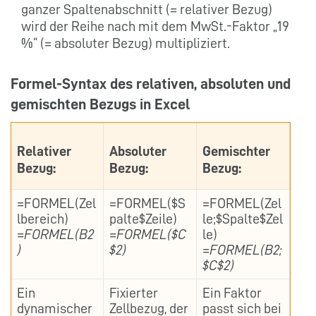
ganzer Spaltenabschnitt (= relativer Bezug)
wird der Reihe nach mit dem MwSt.-Faktor „19
%“ (= absoluter Bezug) multipliziert.
Formel-Syntax des relativen, absoluten und
gemischten Bezugs in Excel
Relativer
Absoluter
Gemischter
Bezug:
Bezug:
Bezug:
=FORMEL(Zel
=FORMEL($S
=FORMEL(Zel
lbereich)
palte$Zeile)
le;$Spalte$Zel
=FORMEL(B2
=FORMEL($C
le)
)
$2)
=FORMEL(B2;
$C$2)
Ein
Fixierter
Ein Faktor
dynamischer
Zellbezug, der
passt sich bei