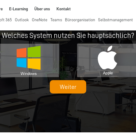
re
E-Learning
Über uns
Kontakt
oft 365
Outlook
OneNote
Teams
Büroorganisation
Selbstmanagement
Welches System nutzen Sie hauptsächlich?
Weiter