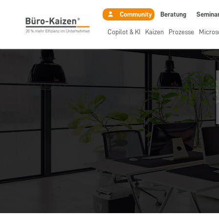
Beratung
Semina
Community
Copilot & KI
Kaizen
Prozesse
Micros