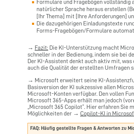
Formulare und Fragebögen vollständig 
natürlicher Sprache heraus erstellen (Be
[Ihr Thema] mit [Ihre Anforderungen] und
Die dazugehörigen Einladungstexte run
Forms-Fragebögen/Formulare automati
→
Fazit:
Die KI-Unterstützung macht Micros
schneller in der Bedienung, indem sie bei d
Der KI-Assistent denkt auch aktiv mit, was 
auch die Qualität der erstellten Umfragen s
→ Microsoft erweitert seine KI-Assistenzfu
Basisversion der KI sukzessive allen Micr
Microsoft-Konten verfügbar. Den vollen Fun
Microsoft 365-Apps erhält man jedoch (vore
„Microsoft 365 Copilot“. Hier erfahren Sie 
Möglichkeiten der →
Copilot-KI in Microso
FAQ: Häufig gestellte Fragen & Antworten zu Mi