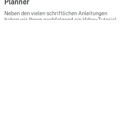
Planner
Neben den vielen schriftlichen Anleitungen
haben wir Ihnen nachfolgend ein Video-Tutorial,
was der Microsoft Planner ist und wie Sie ihn
nutzen können.
✅ Microsoft Planner Tutorial:
Projektmanagement einfach gemacht
(2026)