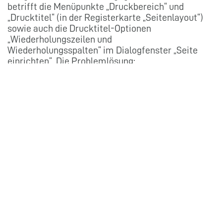
betrifft die Menüpunkte „Druckbereich“ und
„Drucktitel“ (in der Registerkarte „Seitenlayout“)
sowie auch die Drucktitel-Optionen
„Wiederholungszeilen und
Wiederholungsspalten“ im Dialogfenster „Seite
einrichten“. Die Problemlösung:
Beim Einstellen des Druckbereichs dürfen
nicht mehrere Tabellenblätter auf einmal
markiert und damit gruppiert werden. Das gilt
auch für das Vergeben eines Drucktitels.
Der Druckbereich und auch der Drucktitel
lassen sich in Excel also immer nur auf einem
Tabellenblatt auf einmal festlegen. Wurden
mehrere Blätter markiert oder gruppiert,
werden die entsprechenden Funktionen
ausgegraut und können dann nicht mehr
angeklickt werden.