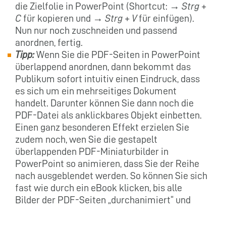
die Zielfolie in PowerPoint (Shortcut: →
Strg +
C
für kopieren und →
Strg + V
für einfügen).
Nun nur noch zuschneiden und passend
anordnen, fertig.
Tipp:
Wenn Sie die PDF-Seiten in PowerPoint
überlappend anordnen, dann bekommt das
Publikum sofort intuitiv einen Eindruck, dass
es sich um ein mehrseitiges Dokument
handelt. Darunter können Sie dann noch die
PDF-Datei als anklickbares Objekt einbetten.
Einen ganz besonderen Effekt erzielen Sie
zudem noch, wen Sie die gestapelt
überlappenden PDF-Miniaturbilder in
PowerPoint so animieren, dass Sie der Reihe
nach ausgeblendet werden. So können Sie sich
fast wie durch ein eBook klicken, bis alle
Bilder der PDF-Seiten „durchanimiert“ und
ausgeblendet wurden und Sie den Faden Ihrer
eigentlichen PowerPoint-Präsentation wieder