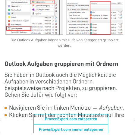
Die Outlook Aufgaben können mit Hilfe von Kategorien gruppiert
werden.
Outlook Aufgaben gruppieren mit Ordnern
Sie haben in Outlook auch die Möglichkeit die
Aufgaben in verschiedenen Ordnern,
beispielsweise nach Projekten, zu gruppieren.
Gehen Sie dafür wie folgt vor:
Navigieren Sie im linken Menü zu →
Aufgaben
.
Klicken Sie mit der rechten Maustaste auf Ihre
ProvenExpert.com entsperren
→
Aufgabenliste
.
Wählen Sie →
Neuer Ordner …
aus.
ProvenExpert.com immer entsperren