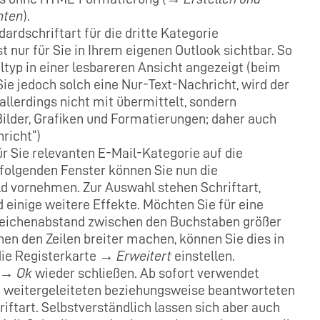
hten
).
ardschriftart für die dritte Kategorie
t nur für Sie in Ihrem eigenen Outlook sichtbar. So
ltyp in einer lesbareren Ansicht angezeigt (beim
ie jedoch solch eine Nur-Text-Nachricht, wird der
allerdings nicht mit übermittelt, sondern
 Bilder, Grafiken und Formatierungen; daher auch
richt“)
ür Sie relevanten E-Mail-Kategorie auf die
ffolgenden Fenster können Sie nun die
d vornehmen. Zur Auswahl stehen Schriftart,
einige weitere Effekte. Möchten Sie für eine
 Zeichenabstand zwischen den Buchstaben größer
en den Zeilen breiter machen, können Sie dies in
die Registerkarte →
Erweitert
einstellen.
f →
Ok
wieder schließen. Ab sofort verwendet
ch weitergeleiteten beziehungsweise beantworteten
iftart. Selbstverständlich lassen sich aber auch