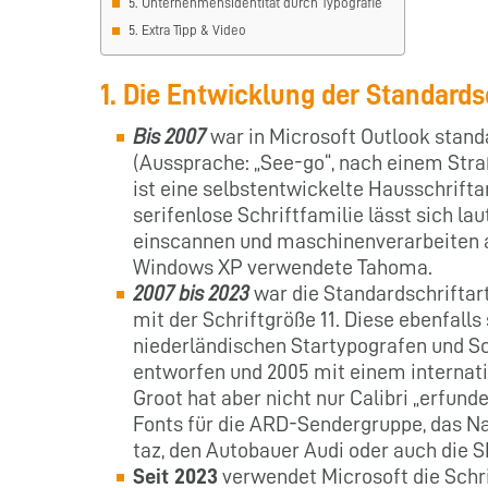
5. Unternehmensidentität durch Typografie
5. Extra Tipp & Video
1. Die Entwicklung der Standards
Bis 2007
war in Microsoft Outlook standa
(Aussprache: „See-go“, nach einem Stra
ist eine selbstentwickelte Hausschriftar
serifenlose Schriftfamilie lässt sich la
einscannen und maschinenverarbeiten al
Windows XP verwendete Tahoma.
2007 bis 2023
war die Standardschriftart
mit der Schriftgröße 11. Diese ebenfall
niederländischen Startypografen und S
entworfen und 2005 mit einem internat
Groot hat aber nicht nur Calibri „erfun
Fonts für die ARD-Sendergruppe, das N
taz, den Autobauer Audi oder auch die S
Seit 2023
verwendet Microsoft die Schri