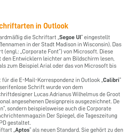
chriftarten in Outlook
rdmäßig die Schriftart „
Segoe UI
“ eingestellt
ßennamen in der Stadt Madison in Wisconsin). Das
t (engl.: „Corporate Font“) von Microsoft. Diese
ut den Entwicklern leichter am Bildschirm lesen,
s zum Beispiel Arial oder das von Microsoft bis
 für die E-Mail-Korrespondenz in Outlook „
Calibri
“
s serifenlose Schrift wurde von dem
chriftdesigner Lucas Adrianus Wilhelmus de Groot
ional angesehenen Designpreis ausgezeichnet. De
den“, sondern beispielsweise auch die Corporate
achrichtenmagazin Der Spiegel, die Tageszeitung
PD gestaltet.
ftart „
Aptos
“ als neuen Standard. Sie gehört zu den