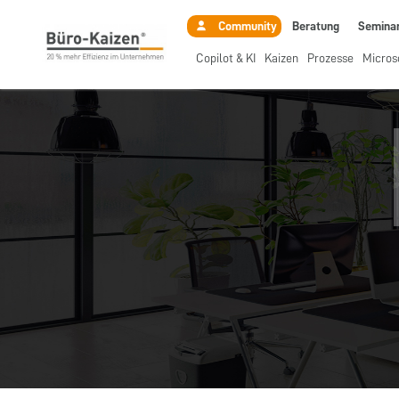
Beratung
Semina
Community
Copilot & KI
Kaizen
Prozesse
Micros