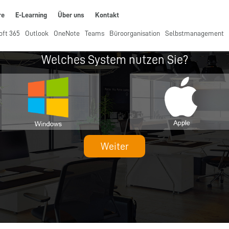
re
E-Learning
Über uns
Kontakt
oft 365
Outlook
OneNote
Teams
Büroorganisation
Selbstmanagement
Welches System nutzen Sie?
Weiter