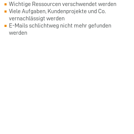
Wichtige Ressourcen verschwendet werden
Viele Aufgaben, Kundenprojekte und Co.
vernachlässigt werden
E-Mails schlichtweg nicht mehr gefunden
werden
Als Führungskraft sollten Sie sich fragen, was
das für Ihr Unternehmen bedeutet, um nicht von
der Konkurrenz überholt zu werden.