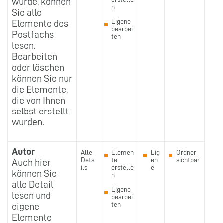
wurde, können
n
Sie alle
Eigene
Elemente des
bearbei
Postfachs
ten
lesen.
Bearbeiten
oder löschen
können Sie nur
die Elemente,
die von Ihnen
selbst erstellt
wurden.
Autor
Alle
Elemen
Eig
Ordner
Deta
te
en
sichtbar
Auch hier
ils
erstelle
e
können Sie
n
alle Detail
Eigene
lesen und
bearbei
ten
eigene
Elemente