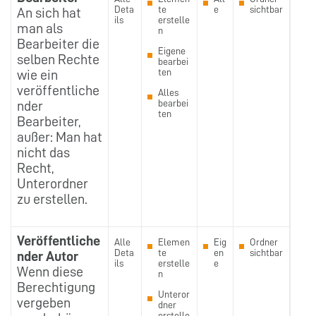
Deta
te
e
sichtbar
An sich hat
ils
erstelle
man als
n
Bearbeiter die
Eigene
selben Rechte
bearbei
ten
wie ein
veröffentliche
Alles
bearbei
nder
ten
Bearbeiter,
außer: Man hat
nicht das
Recht,
Unterordner
zu erstellen.
Veröffentliche
Alle
Elemen
Eig
Ordner
Deta
te
en
sichtbar
nder Autor
ils
erstelle
e
Wenn diese
n
Berechtigung
Unteror
vergeben
dner
erstelle