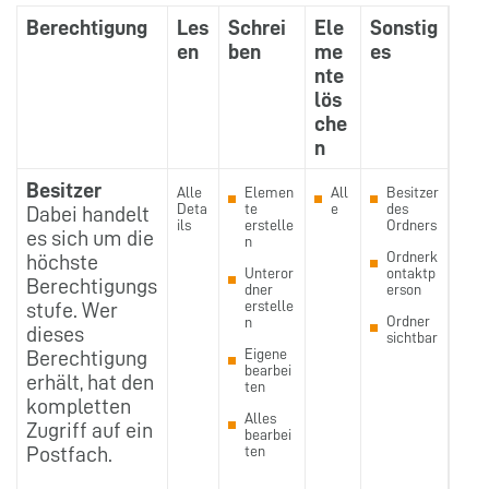
Berechtigung
Les
Schrei
Ele
Sonstig
en
ben
me
es
nte
lös
che
n
Besitzer
Alle
Elemen
All
Besitzer
Deta
te
e
des
Dabei handelt
ils
erstelle
Ordners
es sich um die
n
Ordnerk
höchste
Unteror
ontaktp
Berechtigungs
dner
erson
erstelle
stufe. Wer
Ordner
n
dieses
sichtbar
Eigene
Berechtigung
bearbei
erhält, hat den
ten
kompletten
Alles
Zugriff auf ein
bearbei
Postfach.
ten