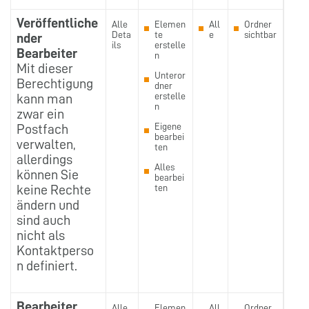
Veröffentliche
Alle
Elemen
All
Ordner
Deta
te
e
sichtbar
nder
ils
erstelle
Bearbeiter
n
Mit dieser
Unteror
Berechtigung
dner
erstelle
kann man
n
zwar ein
Eigene
Postfach
bearbei
verwalten,
ten
allerdings
Alles
können Sie
bearbei
keine Rechte
ten
ändern und
sind auch
nicht als
Kontaktperso
n definiert.
Bearbeiter
Alle
Elemen
All
Ordner