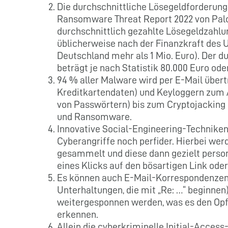
Die durchschnittliche Lösegeldforderun
Ransomware Threat Report 2022 von Palo 
durchschnittlich gezahlte Lösegeldzahlung
üblicherweise nach der Finanzkraft des 
Deutschland mehr als 1 Mio. Euro). Der 
beträgt je nach Statistik 80.000 Euro ode
94 % aller Malware wird per E-Mail übert
Kreditkartendaten) und Keyloggern zum 
von Passwörtern) bis zum Cryptojacking
und Ransomware.
Innovative Social-Engineering-Technik
Cyberangriffe noch perfider. Hierbei wer
gesammelt und diese dann gezielt person
eines Klicks auf den bösartigen Link oder
Es können auch E-Mail-Korrespondenzen 
Unterhaltungen, die mit „Re: …“ beginnen
weitergesponnen werden, was es den Opfe
erkennen.
Allein die cyberkriminelle Initial-Access