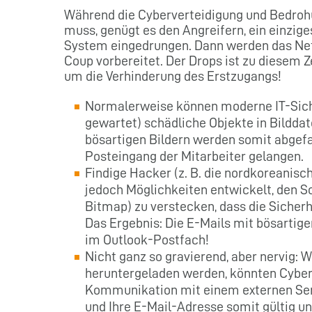
Während die Cyberverteidigung und Bedroh
muss, genügt es den Angreifern, ein einziges
System eingedrungen. Dann werden das Net
Coup vorbereitet. Der Drops ist zu diesem Z
um die Verhinderung des Erstzugangs!
Normalerweise können moderne IT-Sich
gewartet) schädliche Objekte in Bildda
bösartigen Bildern werden somit abgef
Posteingang der Mitarbeiter gelangen.
Findige Hacker (z. B. die nordkoreanis
jedoch Möglichkeiten entwickelt, den 
Bitmap) zu verstecken, dass die Siche
Das Ergebnis: Die E-Mails mit bösartig
im Outlook-Postfach!
Nicht ganz so gravierend, aber nervig:
heruntergeladen werden, könnten Cybe
Kommunikation mit einem externen Serv
und Ihre E-Mail-Adresse somit gültig und