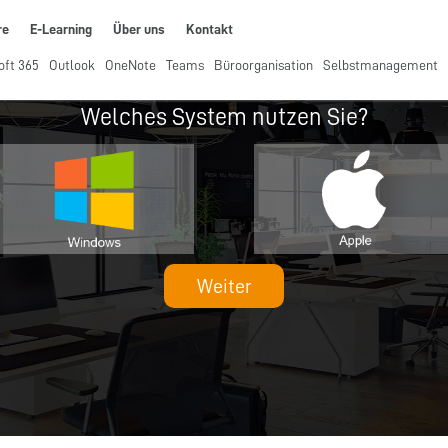
re
E-Learning
Über uns
Kontakt
oft 365
Outlook
OneNote
Teams
Büroorganisation
Selbstmanagement
Welches System nutzen Sie?
Weiter