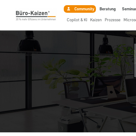
Beratung
Semina
Community
Copilot & KI
Kaizen
Prozesse
Micros