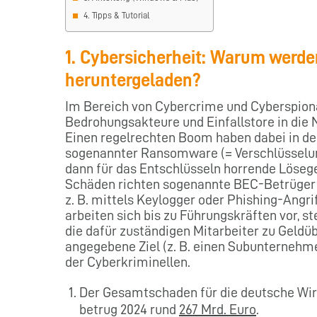
4. Tipps & Tutorial
1. Cybersicherheit: Warum werde
heruntergeladen?
Im Bereich von Cybercrime und Cyberspiona
Bedrohungsakteure und Einfallstore in di
Einen regelrechten Boom haben dabei in den
sogenannter Ransomware (= Verschlüsselun
dann für das Entschlüsseln horrende Löseg
Schäden richten sogenannte BEC-Betrüger 
z. B. mittels Keylogger oder Phishing-Angr
arbeiten sich bis zu Führungskräften vor, s
die dafür zuständigen Mitarbeiter zu Geldü
angegebene Ziel (z. B. einen Subunternehme
der Cyberkriminellen.
Der Gesamtschaden für die deutsche Wi
betrug 2024 rund
267 Mrd. Euro
.