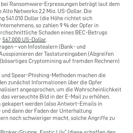
g bei Ransomware-Erpressungen beträgt laut dem
Alto Networks 2,2 Mio. US-Dollar. Die
 541.010 Dollar (die Höhe richtet sich
Unternehmens, so zahlen 9 % der Opfer in
durchschnittliche Schaden eines BEC-Betrugs
r
567.000 US-Dollar
.
ragen – von Infostealern (Bank- und
Ausspionieren der Tastatureingaben (Abgreifen
 (bösartiges Cryptomining auf fremden Rechnern)
en und Spear-Phishing-Methoden machen die
den zunächst Informationen über die Opfer
alisiert angesprochen, um die Wahrscheinlichkeit
 das verseuchte Bild in der E-Mail zu erhöhen.
gekapert werden (also Antwort-Emails in
) und dann der Faden der Unterhaltung
rn noch schwieriger macht, solche Angriffe zu
-Broker-Gruppe „Exotic Lily“ (diese schaffen den