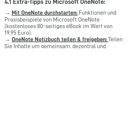
4.1 Extra-Tipps zu Microsoft OneNote:
→
Mit OneNote durchstarten:
Funktionen und
Praxisbeispiele von Microsoft OneNote
(kostenloses 80-seitiges eBook im Wert von
19,95 Euro).
→
OneNote Notizbuch teilen & freigeben:
Teilen
Sie Inhalte um gemeinsam, dezentral und
asynchron mit anderen Personen an einem
Notizbuch zusammen zu arbeiten.
→
Die richtige OneNote-Struktur:
So behalten
Sie immer den Überblick!
→
Datensicherung in OneNote:
Anleitung für
effektive OneNote-Backups (für Unternehmen
& Einzelpersonen).