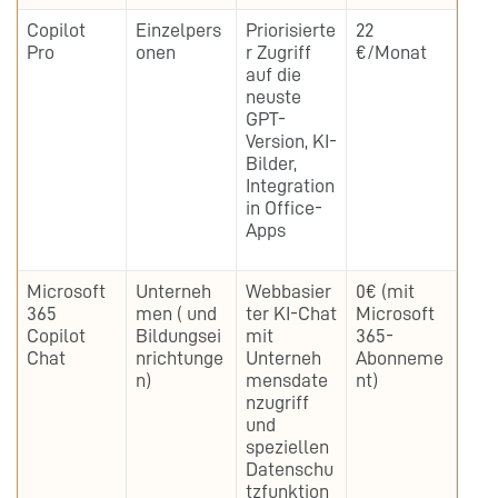
Copilot
Einzelpers
Priorisierte
22
Pro
onen
r Zugriff
€/Monat
auf die
neuste
GPT-
Version, KI-
Bilder,
Integration
in Office-
Apps
Microsoft
Unterneh
Webbasier
0€ (mit
365
men ( und
ter KI-Chat
Microsoft
Copilot
Bildungsei
mit
365-
Chat
nrichtunge
Unterneh
Abonneme
n)
mensdate
nt)
nzugriff
und
speziellen
Datenschu
tzfunktion