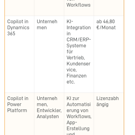
Workflows
Copilot in
Unterneh
KI-
ab 46,80
Dynamics
men
Integration
€/Monat
365
in
CRM/ERP-
Systeme
für
Vertrieb,
Kundenser
vice,
Finanzen
etc.
Copilot in
Unterneh
KI zur
Lizenzabh
Power
men,
Automatisi
ängig
Platform
Entwickler,
erung von
Analysten
Workflows,
App-
Erstellung
und