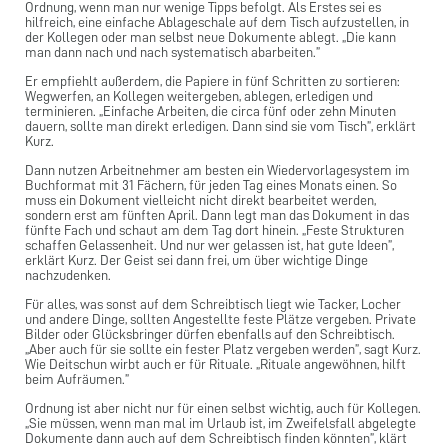
Ordnung, wenn man nur wenige Tipps befolgt. Als Erstes sei es
hilfreich, eine einfache Ablageschale auf dem Tisch aufzustellen, in
der Kollegen oder man selbst neue Dokumente ablegt. „Die kann
man dann nach und nach systematisch abarbeiten.”
Er empfiehlt außerdem, die Papiere in fünf Schritten zu sortieren:
Wegwerfen, an Kollegen weitergeben, ablegen, erledigen und
terminieren. „Einfache Arbeiten, die circa fünf oder zehn Minuten
dauern, sollte man direkt erledigen. Dann sind sie vom Tisch”, erklärt
Kurz.
Dann nutzen Arbeitnehmer am besten ein Wiedervorlagesystem im
Buchformat mit 31 Fächern, für jeden Tag eines Monats einen. So
muss ein Dokument vielleicht nicht direkt bearbeitet werden,
sondern erst am fünften April. Dann legt man das Dokument in das
fünfte Fach und schaut am dem Tag dort hinein. „Feste Strukturen
schaffen Gelassenheit. Und nur wer gelassen ist, hat gute Ideen”,
erklärt Kurz. Der Geist sei dann frei, um über wichtige Dinge
nachzudenken.
Für alles, was sonst auf dem Schreibtisch liegt wie Tacker, Locher
und andere Dinge, sollten Angestellte feste Plätze vergeben. Private
Bilder oder Glücksbringer dürfen ebenfalls auf den Schreibtisch.
„Aber auch für sie sollte ein fester Platz vergeben werden”, sagt Kurz.
Wie Deitschun wirbt auch er für Rituale. „Rituale angewöhnen, hilft
beim Aufräumen.”
Ordnung ist aber nicht nur für einen selbst wichtig, auch für Kollegen.
„Sie müssen, wenn man mal im Urlaub ist, im Zweifelsfall abgelegte
Dokumente dann auch auf dem Schreibtisch finden könnten”, klärt