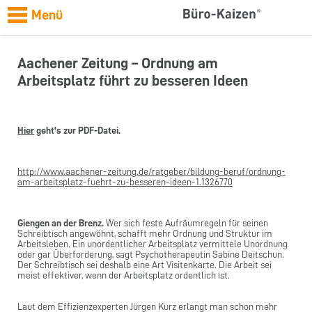
Menü
Aachener Zeitung – Ordnung am
Arbeitsplatz führt zu besseren Ideen
Hier
geht's zur PDF-Datei.
http://www.aachener-zeitung.de/ratgeber/bildung-beruf/ordnung-
am-arbeitsplatz-fuehrt-zu-besseren-ideen-1.1326770
Giengen an der Brenz.
Wer sich feste Aufräumregeln für seinen
Schreibtisch angewöhnt, schafft mehr Ordnung und Struktur im
Arbeitsleben. Ein unordentlicher Arbeitsplatz vermittele Unordnung
oder gar Überforderung, sagt Psychotherapeutin Sabine Deitschun.
Der Schreibtisch sei deshalb eine Art Visitenkarte. Die Arbeit sei
meist effektiver, wenn der Arbeitsplatz ordentlich ist.
Laut dem Effizienzexperten Jürgen Kurz erlangt man schon mehr