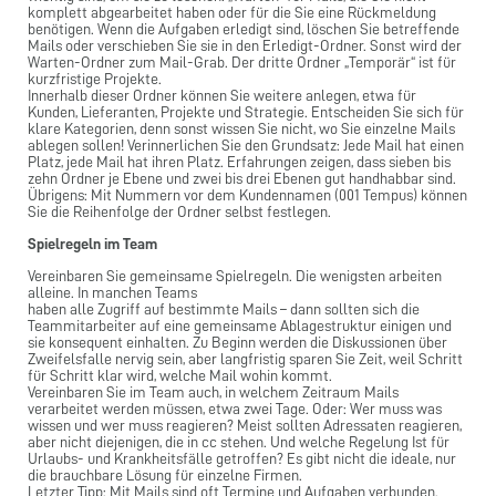
komplett abgearbeitet haben oder für die Sie eine Rückmeldung
benötigen. Wenn die Aufgaben erledigt sind, löschen Sie betreffende
Mails oder verschieben Sie sie in den Erledigt-Ordner. Sonst wird der
Warten-Ordner zum Mail-Grab. Der dritte Ordner „Temporär“ ist für
kurzfristige Projekte.
Innerhalb dieser Ordner können Sie weitere anlegen, etwa für
Kunden, Lieferanten, Projekte und Strategie. Entscheiden Sie sich für
klare Kategorien, denn sonst wissen Sie nicht, wo Sie einzelne Mails
ablegen sollen! Verinnerlichen Sie den Grundsatz: Jede Mail hat einen
Platz, jede Mail hat ihren Platz. Erfahrungen zeigen, dass sieben bis
zehn Ordner je Ebene und zwei bis drei Ebenen gut handhabbar sind.
Übrigens: Mit Nummern vor dem Kundennamen (001 Tempus) können
Sie die Reihenfolge der Ordner selbst festlegen.
Spielregeln im Team
Vereinbaren Sie gemeinsame Spielregeln. Die wenigsten arbeiten
alleine. In manchen Teams
haben alle Zugriff auf bestimmte Mails – dann sollten sich die
Teammitarbeiter auf eine gemeinsame Ablagestruktur einigen und
sie konsequent einhalten. Zu Beginn werden die Diskussionen über
Zweifelsfalle nervig sein, aber langfristig sparen Sie Zeit, weil Schritt
für Schritt klar wird, welche Mail wohin kommt.
Vereinbaren Sie im Team auch, in welchem Zeitraum Mails
verarbeitet werden müssen, etwa zwei Tage. Oder: Wer muss was
wissen und wer muss reagieren? Meist sollten Adressaten reagieren,
aber nicht diejenigen, die in cc stehen. Und welche Regelung Ist für
Urlaubs- und Krankheitsfälle getroffen? Es gibt nicht die ideale, nur
die brauchbare Lösung für einzelne Firmen.
Letzter Tipp: Mit Mails sind oft Termine und Aufgaben verbunden.