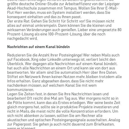
größte deutsche Online-Studie zur Arbeitseffizienz von der Leipziger
Akad-Hochschule zusammen mit Tempus. Wollen Sie Ihrer E-Mail-
Flut Herr werden, muss ein System installiert werden, dass Sie
konsequent einhalten und das zu Ihnen passt.
Der erste Rat: Gehen Sie Schritt für Schritt vor! Sie müssen nicht
alles auf einmal umkrempeln. Dann können Sie die kleinen und
wirksamen Veränderungen auch genießen. Lieber eine umgesetzte 80
Prozent-Lösung als eine 100-Prozent-Lösung, über die noch
nachgedacht wird.
Nachrichten auf einem Kanal bündeln
Reduzieren Sie die Anzahl Ihrer Posteingänge! Wer neben Mails auch
auf Facebook, Xing oder LinkedIn unterwegs ist, verliert leicht den
Überblick. Wer dagegen alle Nachrichten auf einem Kanal bündelt,
hat auch alle Nachrichten an einem Ort und kann sie von dort aus
beantworten. Vor allem sind Sie automatisch Herr über Ihre Daten.
Stiftet ein Netzwerk Ihnen keinen Nutzen mehr, bleiben trotzdem alle
Infos erhalten. Ganz abgesehen davon, dass Sie nicht mehr
nachdenken müssen, auf welchem Kanal Sie mit wem
kommunizieren.
Legen Sie Zeiten fest, in denen Sie Ihre Nachrichten lesen und
bearbeiten! Oft reicht drei Mal am Tag aus. Wer morgens nicht so in
die Pötte kommt, kann das als Erstes erledigen. Wer seine beste Zeit
gleich morgens hat, sollte sie in produktive Projekte investieren und
nicht in Mails, die meist nicht die volle Konzentration erfordern. Um
sich nicht ablenken zu lassen, sollten Sie am Rechner alle
akustischen und optischen Posteingangssignale ausschalten. Analog
zur Papierpost: Sie gehen ja auch nicht dauernd zum Briefkasten,
wenn er klappert.