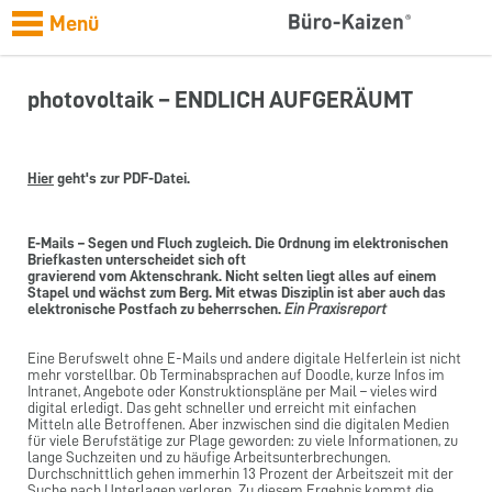
Menü
photovoltaik – ENDLICH AUFGERÄUMT
Hier
geht's zur PDF-Datei.
E-Mails – Segen und Fluch zugleich. Die Ordnung im elektronischen
Briefkasten unterscheidet sich oft
gravierend vom Aktenschrank. Nicht selten liegt alles auf einem
Stapel und wächst zum Berg. Mit etwas Disziplin ist aber auch das
elektronische Postfach zu beherrschen.
Ein Praxisreport
Eine Berufswelt ohne E-Mails und andere digitale Helferlein ist nicht
mehr vorstellbar. Ob Terminabsprachen auf Doodle, kurze Infos im
Intranet, Angebote oder Konstruktionspläne per Mail – vieles wird
digital erledigt. Das geht schneller und erreicht mit einfachen
Mitteln alle Betroffenen. Aber inzwischen sind die digitalen Medien
für viele Berufstätige zur Plage geworden: zu viele Informationen, zu
lange Suchzeiten und zu häufige Arbeitsunterbrechungen.
Durchschnittlich gehen immerhin 13 Prozent der Arbeitszeit mit der
Suche nach Unterlagen verloren. Zu diesem Ergebnis kommt die