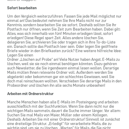
Sofort bearbeiten
Um den Vergleich weiterzuführen: Fassen Sie jede Mail möglichst nur
einmal an! Das bedeutet nehmen Sie Ihre Mails nicht nur zur
Kenntnis, sondern bearbeiten Sie sie sofort. Deshalb sollten Sie Ihr
Postfach nur öffnen, wenn Sie Zeit zum Bearbeiten haben. Dabei gilt:
Alles, was sich innerhalb von fünf Minuten erledigen lässt, sofort
erledigen! Diese Regel spart Zeit. Alles andere löschen Sie,
delegieren Sie, archivieren Sie oder tragen sich in Ihre To-do-Liste
ein. Danach sollte das Postfach leer sein. Oder legen Sie geöffnete
Briefe wieder in den Briefkasten zurück? Eine weitere hilfreiche Idee:
Legen Sie einen
Ordner „Löschen auf Probe“ an! Viele Nutzer haben Angst, E-Mails zu
löschen, weil sie sie noch einmal benötigen könnten. Dazu gehören
auch Newsletter, die Sie irgendwann einmal lesen wollen. Derartige
Mails müllen Ihnen relevante Ordner voll. Außerdem werden Sie
abgelenkt oder bekommen gar ein schlechtes Gewissen, weil Sie
doch mal reinschauen wollten. Verschieben Sie derartige Mails in den
Probeordner und löschen ihn alle sechs Monate unbesehen!
Arbeiten mit Ordnerstruktur
Manche Menschen haben alle E-Mails im Posteingang und arbeiten
ausschließlich mit der Suchfunktion. Wenn Sie dann nicht nur die
wichtigen Mails sammeln, dauert die Suche immer länger. Vor allem:
Suchen Sie mal Mails von Maier, Müller oder einem Kollegen.
Deshalb: Arbeiten Sie mit einer Ordnerstruktur! Sinnvoll ist zunächst
eine dreiteilige Struktur. „Erledigt“ für verarbeitete Mails, die zu
wichtig sind, um sie zu löschen. „Warten” für Mails, die Sie nicht