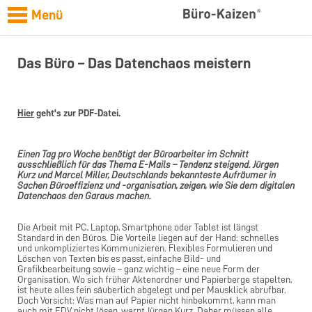
Menü
Das Büro – Das Datenchaos meistern
Hier
geht's zur PDF-Datei.
Einen Tag pro Woche benötigt der Büroarbeiter im Schnitt
ausschließlich für das Thema E-Mails – Tendenz steigend. Jürgen
Kurz und Marcel Miller, Deutschlands bekannteste Aufräumer in
Sachen Büroeffizienz und -organisation, zeigen, wie Sie dem digitalen
Datenchaos den Garaus machen.
Die Arbeit mit PC, Laptop, Smartphone oder Tablet ist längst
Standard in den Büros. Die Vorteile liegen auf der Hand: schnelles
und unkompliziertes Kommunizieren. Flexibles Formulieren und
Löschen von Texten bis es passt, einfache Bild- und
Grafikbearbeitung sowie – ganz wichtig – eine neue Form der
Organisation. Wo sich früher Aktenordner und Papierberge stapelten,
ist heute alles fein säuberlich abgelegt und per Mausklick abrufbar.
Doch Vorsicht: Was man auf Papier nicht hinbekommt, kann man
auch mit EDV nicht lösen, warnt Jürgen Kurz. Daher müssen alle