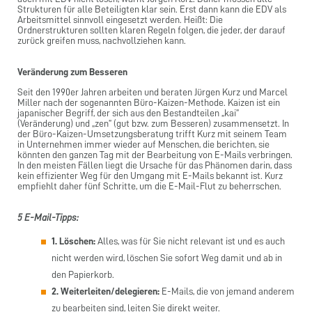
Strukturen für alle Beteiligten klar sein. Erst dann kann die EDV als
Arbeitsmittel sinnvoll eingesetzt werden. Heißt: Die
Ordnerstrukturen sollten klaren Regeln folgen, die jeder, der darauf
zurück greifen muss, nachvollziehen kann.
Veränderung zum Besseren
Seit den 1990er Jahren arbeiten und beraten Jürgen Kurz und Marcel
Miller nach der sogenannten Büro-Kaizen-Methode. Kaizen ist ein
japanischer Begriff, der sich aus den Bestandteilen „kai”
(Veränderung) und „zen” (gut bzw. zum Besseren) zusammensetzt. In
der Büro-Kaizen-Umsetzungsberatung trifft Kurz mit seinem Team
in Unternehmen immer wieder auf Menschen, die berichten, sie
könnten den ganzen Tag mit der Bearbeitung von E-Mails verbringen.
In den meisten Fällen liegt die Ursache für das Phänomen darin, dass
kein effizienter Weg für den Umgang mit E-Mails bekannt ist. Kurz
empfiehlt daher fünf Schritte, um die E-Mail-Flut zu beherrschen.
5 E-Mail-Tipps:
1. Löschen:
Alles, was für Sie nicht relevant ist und es auch
nicht werden wird, löschen Sie sofort Weg damit und ab in
den Papierkorb.
2. Weiterleiten/delegieren:
E-Mails, die von jemand anderem
zu bearbeiten sind, leiten Sie direkt weiter.