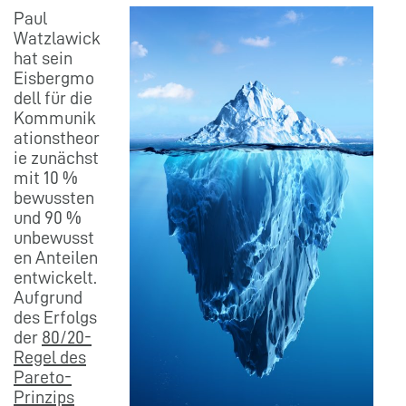
Paul
Watzlawick
hat sein
Eisbergmo
dell für die
Kommunik
ationstheor
ie zunächst
mit 10 %
bewussten
und 90 %
unbewusst
en Anteilen
entwickelt.
Aufgrund
des Erfolgs
der
80/20-
Regel des
Pareto-
Prinzips