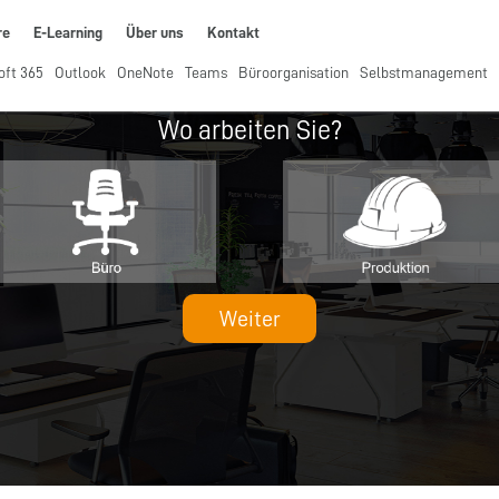
re
E-Learning
Über uns
Kontakt
oft 365
Outlook
OneNote
Teams
Büroorganisation
Selbstmanagement
Wo arbeiten Sie?
Weiter