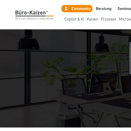
Beratung
Semina
Community
Copilot & KI
Kaizen
Prozesse
Micros