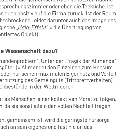
esprechungszimmer oder eben die Teeküche. Ist
as auch positiv auf die Firma zurück. Ist der Raum
bschreckend, leidet darunter auch das Image des
ische „
Halo-Effekt
“ = die Übertragung von
ntiertes Objekt).
ie Wissenschaft dazu?
mendenproblem“. Unter der „Tragik der Allmende“
tsgüter (= Allmende) den Einzelnen zum Konsum
jeder nur seinen maximalen Eigennutz und Vorteil
bernutzung des Gemeinguts (Trittbrettverhalten).
ischbestände in den Weltmeeren.
t es Menschen, einer kollektiven Moral zu folgen,
, da sie sonst allein den vollen Nachteil tragen
hl gemeinsam ist, wird die geringste Fürsorge
lich an sein eigenes und fast nie an das