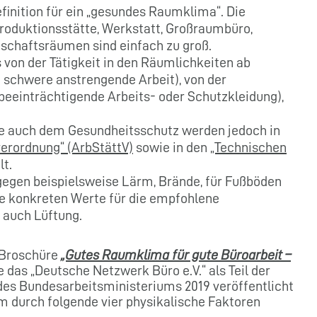
efinition für ein „gesundes Raumklima“. Die
roduktionsstätte, Werkstatt, Großraumbüro,
tschaftsräumen sind einfach zu groß.
 von der Tätigkeit in den Räumlichkeiten ab
ch schwere anstrengende Arbeit), von der
beeinträchtigende Arbeits- oder Schutzkleidung),
wie auch dem Gesundheitsschutz werden jedoch in
erordnung“ (ArbStättV)
sowie in den
„Technischen
t.
egen beispielsweise Lärm, Brände, für Fußböden
ie konkreten Werte für die empfohlene
 auch Lüftung.
 Broschüre
„Gutes Raumklima für gute Büroarbeit –
e das „Deutsche Netzwerk Büro e.V.“ als Teil der
) des Bundesarbeitsministeriums 2019 veröffentlicht
 durch folgende vier physikalische Faktoren