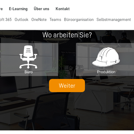
re
E-Learning
Über uns
Kontakt
oft 365
Outlook
OneNote
Teams
Büroorganisation
Selbstmanagement
Wo arbeiten Sie?
Weiter