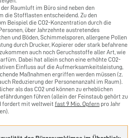
teigen.
t der Raumluft im Büro sind neben den
 die Stofflasten entscheidend. Zu den
um Beispiel die CO2-Konzentration durch die
ersonen, über Jahrzehnte austretendes
hen und Böden, Schimmelsporen, allergene Pollen
stung durch Drucker, Kopierer oder stark befahrene
nzukommen auch noch Geruchsstoffe aller Art, wie
arfüm. Dabei hat allein schon eine erhöhte CO2-
ativen Einfluss auf die Aufmerksamkeitsleistung,
rechende Maßnahmen ergriffen werden müssen (z.
r auch Reduzierung der Personenanzahl im Raum).
licher als das CO2 und können zu erheblichen
fährdungen führen (allein der Feinstaub gehört zu
 fordert mit weltweit
fast 9 Mio. Opfern
pro Jahr
en).