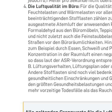
jedoch 0,1 Meter pro Sekunde nicht übers
Die Luftqualität im Büro:
Für die Qualitä
Feuchtelasten und Wärmelasten vor allem
beeinträchtigenden Stofflasten zählen z
ausgeatmete Atemluft der anwesenden P
Formaldehyd aus den Büromöbeln, Teppic
und nicht zuletzt auch die Feinstaubbela
Straßen vor den Büroräumlichkeiten. Hi
zum Beispiel durch Essen, Schweiß und P
Konzentration in der Raumluft einen neg
so dass laut der ASR-Verordnung entsp
B. Lüftungsverhalten, Lüftungsplan ode
Andere Stofflasten sind noch viel bedenk
gesundheitlichen Einschränkungen und Ge
den größten Gesundheitsbelastungen und
mehr vorzeitige Todesfälle als das Rauch