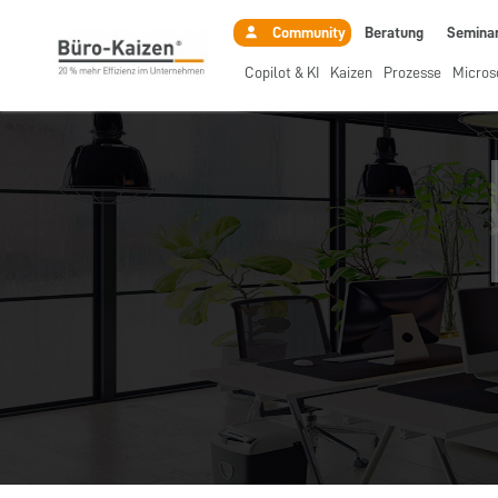
Beratung
Semina
Community
Copilot & KI
Kaizen
Prozesse
Micros