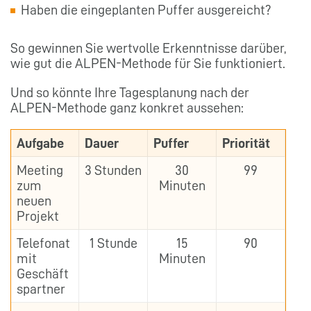
Haben die eingeplanten Puffer ausgereicht?
So gewinnen Sie wertvolle Erkenntnisse darüber,
wie gut die ALPEN-Methode für Sie funktioniert.
Und so könnte Ihre Tagesplanung nach der
ALPEN-Methode ganz konkret aussehen:
Aufgabe
Dauer
Puffer
Priorität
Meeting
3 Stunden
30
99
zum
Minuten
neuen
Projekt
Telefonat
1 Stunde
15
90
mit
Minuten
Geschäft
spartner