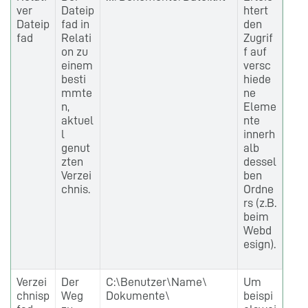
ver
Dateip
htert
Dateip
fad in
den
fad
Relati
Zugrif
on zu
f auf
einem
versc
besti
hiede
mmte
ne
n,
Eleme
aktuel
nte
l
innerh
genut
alb
zten
dessel
Verzei
ben
chnis.
Ordne
rs (z.B.
beim
Webd
esign).
Verzei
Der
C:\Benutzer\Name\
Um
chnisp
Weg
Dokumente\
beispi