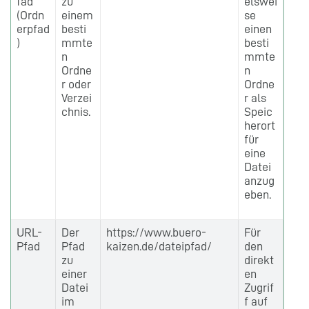
fad
zu
elswei
(Ordn
einem
se
erpfad
besti
einen
)
mmte
besti
n
mmte
Ordne
n
r oder
Ordne
Verzei
r als
chnis.
Speic
herort
für
eine
Datei
anzug
eben.
URL-
Der
https://www.buero-
Für
Pfad
Pfad
kaizen.de/dateipfad/
den
zu
direkt
einer
en
Datei
Zugrif
im
f auf