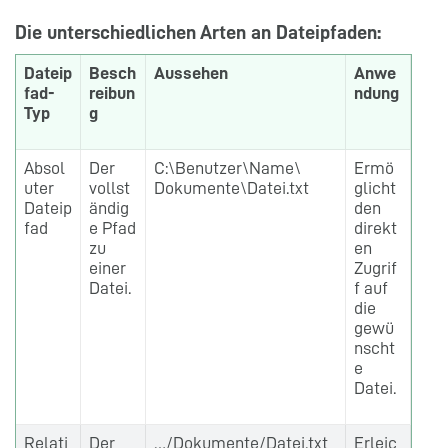
Die unterschiedlichen Arten an Dateipfaden:
Dateip
Besch
Aussehen
Anwe
fad-
reibun
ndung
Typ
g
Absol
Der
C:\Benutzer\Name\
Ermö
uter
vollst
Dokumente\Datei.txt
glicht
Dateip
ändig
den
fad
e Pfad
direkt
zu
en
einer
Zugrif
Datei.
f auf
die
gewü
nscht
e
Datei.
Relati
Der
…/Dokumente/Datei.txt
Erleic