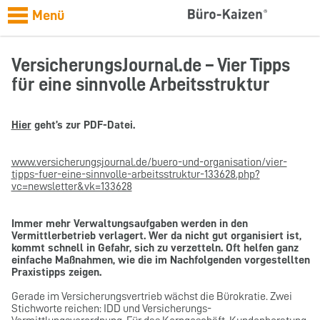
Menü
VersicherungsJournal.de – Vier Tipps
für eine sinnvolle Arbeitsstruktur
Hier
geht’s zur PDF-Datei.
www.versicherungsjournal.de/buero-und-organisation/vier-
tipps-fuer-eine-sinnvolle-arbeitsstruktur-133628.php?
vc=newsletter&vk=133628
Immer mehr Verwaltungsaufgaben werden in den
Vermittlerbetrieb verlagert. Wer da nicht gut organisiert ist,
kommt schnell in Gefahr, sich zu verzetteln. Oft helfen ganz
einfache Maßnahmen, wie die im Nachfolgenden vorgestellten
Praxistipps zeigen.
Gerade im Versicherungsvertrieb wächst die Bürokratie. Zwei
Stichworte reichen: IDD und Versicherungs-