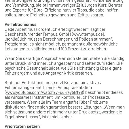
Vermittlungsverordnung. Für das Kerngeschäft, Kundenberatung
und Vermittlung, bleibt immer weniger Zeit. Jürgen Kurz, Berater
und Experte für Büro-Effizienz, hat vier Tipps, die dabei helfen
sollen, innere Freiheit zu gewinnen und Zeit zu sparen.
Perfektionismus
„Jede Arbeit muss ordentlich erledigt werden”, sagt der
Geschäftsführer der Tempus. GmbH (
www.tempus.de
),
„schließlich müssen Berechnungen und Policen stimmen”.
Trotzdem sei es nicht möglich, permanent außergewöhnliche
Leistungen zu vollbringen und 100 Prozent zu erreichen.
Wenn Sie derartige Ansprüche an sich stellen, stehen Sie ständig
unter Druck, sind innerlich angespannt und selten zufrieden. Die
psychische Gesundheit leidet, weil Sie sich ständig über eigene
Fehler ärgern und aus Angst vor Kritik erstarren.
Statt auf Perfektionismus, setzt Kurz auf ein aktives
Fehlermanagement. In einer Videopräsentation
(
www.youtube.com/watch?v=u6-iay6Bt98
) beschreibt er dieses
als wirksames Instrument, um kontinuierlich Prozesse zu
verbessern. Wenn alle im Team angstfrei über Probleme
diskutieren, finden sich garantiert bessere Lösungen. „Wenn man
sich selbst und andere nicht mehr unter Druck setzt, werden die
Ergebnisse besser”, ist er sich sicher.
Prioritäten setzen