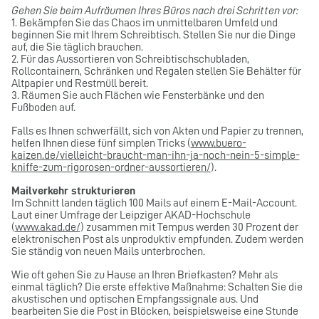
Gehen Sie beim Aufräumen Ihres Büros nach drei Schritten vor:
1. Bekämpfen Sie das Chaos im unmittelbaren Umfeld und
beginnen Sie mit Ihrem Schreibtisch. Stellen Sie nur die Dinge
auf, die Sie täglich brauchen.
2. Für das Aussortieren von Schreibtischschubladen,
Rollcontainern, Schränken und Regalen stellen Sie Behälter für
Altpapier und Restmüll bereit.
3. Räumen Sie auch Flächen wie Fensterbänke und den
Fußboden auf.
Falls es Ihnen schwerfällt, sich von Akten und Papier zu trennen,
helfen Ihnen diese fünf simplen Tricks (
www.buero-
kaizen.de/vielleicht-braucht-man-ihn-ja-noch-nein-5-simple-
kniffe-zum-rigorosen-ordner-aussortieren/
).
Mailverkehr strukturieren
Im Schnitt landen täglich 100 Mails auf einem E-Mail-Account.
Laut einer Umfrage der Leipziger AKAD-Hochschule
(
www.akad.de/
) zusammen mit Tempus werden 30 Prozent der
elektronischen Post als unproduktiv empfunden. Zudem werden
Sie ständig von neuen Mails unterbrochen.
Wie oft gehen Sie zu Hause an Ihren Briefkasten? Mehr als
einmal täglich? Die erste effektive Maßnahme: Schalten Sie die
akustischen und optischen Empfangssignale aus. Und
bearbeiten Sie die Post in Blöcken, beispielsweise eine Stunde