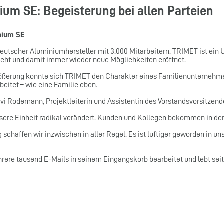
um SE: Begeisterung bei allen Parteien
inium SE
tscher Aluminiumhersteller mit 3.000 Mitarbeitern. TRIMET ist ein U
cht und damit immer wieder neue Möglichkeiten eröffnet.
rößerung konnte sich TRIMET den Charakter eines Familienunternehme
eitet – wie eine Familie eben.
i Rodemann, Projektleiterin und Assistentin des Vorstandsvorsitzenden
ere Einheit radikal verändert. Kunden und Kollegen bekommen in der 
g schaffen wir inzwischen in aller Regel. Es ist luftiger geworden in 
hrere tausend E-Mails in seinem Eingangskorb bearbeitet und lebt sei