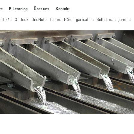
re
E-Learning
Über uns
Kontakt
oft 365
Outlook
OneNote
Teams
Büroorganisation
Selbstmanagement