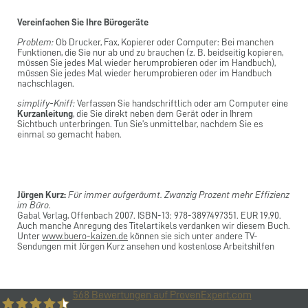
Vereinfachen Sie Ihre Bürogeräte
Problem:
Ob Drucker, Fax, Kopierer oder Computer: Bei manchen
Funktionen, die Sie nur ab und zu brauchen (z. B. beidseitig kopieren,
müssen Sie jedes Mal wieder herumprobieren oder im Handbuch),
müssen Sie jedes Mal wieder herumprobieren oder im Handbuch
nachschlagen.
simplify-Kniff:
Verfassen Sie handschriftlich oder am Computer eine
Kurzanleitung
, die Sie direkt neben dem Gerät oder in Ihrem
Sichtbuch unterbringen. Tun Sie’s unmittelbar, nachdem Sie es
einmal so gemacht haben.
Jürgen Kurz:
Für immer aufgeräumt. Zwanzig Prozent mehr Effizienz
im Büro.
Gabal Verlag, Offenbach 2007. ISBN-13: 978-3897497351. EUR 19,90.
Auch manche Anregung des Titelartikels verdanken wir diesem Buch.
Unter
www.buero-kaizen.de
können sie sich unter andere TV-
Sendungen mit Jürgen Kurz ansehen und kostenlose Arbeitshilfen
568
Bewertungen auf ProvenExpert.com