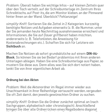
Problem:
Überall haben Sie wichtige Infos – auf kleinen Zetteln quer
über den Tisch verteilt, auf der Schreibunterlage im Zentrum Ihres
Schreibtischs, auf Post-its, die am Monitor kleben, an der Pinnwand
hinter Ihnen an der Wand. Überblick? Fehlanzeige!
simplify-Kniff:
Sortieren Sie die Zettel in 2 Kategorien: kurzzeitig
benötigte Notizen und Aufgaben einerseits (z. B. die Nummer, unter
der Sie jemanden heute Nachmittag ausnahmsweise erreichen) und
Informationen, die Sie
auf Dauer griffbereit
haben möchten,
andererseits (z. B. Telefonlisten, die Anweisung für
Kostenabrechnungen etc.). Schaffen Sie sich für Letztere ein
Sichtbuch
an.
Machen Sie Notizen ab sofort grundsätzliche auf einem
DIN-A4-
Block
. So können Sie sie bei Bedarf problemlos mit Ihren anderen
Unterlagen ablegen. Haben Sie eine Schreibunterlage aus Papier, so
mustern Sie diese aus. Denn alles, was Sie sich dort notiert haben,
lenkt Sie von ihrer eigentlichen Arbeit ab.
Ordnung bei den Akten
Problem:
Weil die Aktenordner im Regal immer wieder aus
Unachtsamkeit in ihrer Reihenfolge vertauscht werden, vergeuden
Sie oft Zeit damit, den jeweils gewünschten Ordner zu suchen.
simplify-Kniff:
Ordnen Sie die Ordner zunächst optimal an (nach
Sachgruppen, alphabetisch oder chronologisch). Anschließend
bringen Sie über alle Ordnerrücken eines Regalbodens diagonal