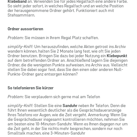
Klebeband
an. Verwenden Sie für jedes Regalfach eine andere Farbe.
So sieht jeder sofort, in welches Regalfach und an welche Position
der herausgenommene Ordner gehört. Funktioniert auch mit
Stehsammlern.
Ordner aussortieren
Problem:
Sie müssen in Ihrem Regal Platz schaffen.
simplify-Kniff:
Um herauszufinden, welche Akten getrost ins Archiv
wandern können, halten Sie 2 Monate lang fest, wie oft Sie jeden
Ordner benutzen. Bringen Sie dazu bei jeder Nutzung ein
Klebepunkt
auf dem betreffenden Ordner an. Anschließend lagern Sie diejenigen
Ordner, die die wenigsten Punkte aufweisen, ins Archiv aus. Vielleicht
stellen Sie dabei sogar fest, dass Sie den einen oder anderen Null-
Punkte-Ordner ganz entsorgen können?
So telefonieren Sie kürzer
Problem:
Sie verplaudern sich gerne mal am Telefon
simplify-Kniff:
Stellen Sie eine
Sanduhr
neben Ihr Telefon. Denn die
führt Ihnen wesentlich deutlicher als die Gesprächsdaueranzeige
Ihres Telefons vor Augen, wie die Zeit vergeht. Anmerkung: Wenn Sie
die Gesprächsdauer insgesamt kontrollieren möchten, nehmen Sie
am besten eine 10-Minuten-Sanduhr. Wenn es Ihnen dagegen nur um
die Zeit geht, in der Sie nichts mehr besprechen, sondern nur noch
Smalltalk machen, eine 3-Minuten-Sanduhr