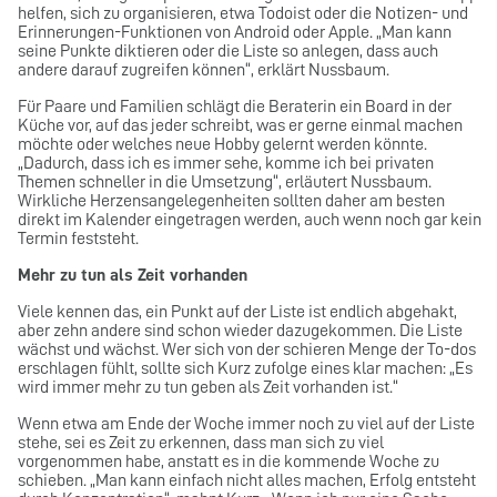
helfen, sich zu organisieren, etwa Todoist oder die Notizen- und
Erinnerungen-Funktionen von Android oder Apple. „Man kann
seine Punkte diktieren oder die Liste so anlegen, dass auch
andere darauf zugreifen können“, erklärt Nussbaum.
Für Paare und Familien schlägt die Beraterin ein Board in der
Küche vor, auf das jeder schreibt, was er gerne einmal machen
möchte oder welches neue Hobby gelernt werden könnte.
„Dadurch, dass ich es immer sehe, komme ich bei privaten
Themen schneller in die Umsetzung“, erläutert Nussbaum.
Wirkliche Herzensangelegenheiten sollten daher am besten
direkt im Kalender eingetragen werden, auch wenn noch gar kein
Termin feststeht.
Mehr zu tun als Zeit vorhanden
Viele kennen das, ein Punkt auf der Liste ist endlich abgehakt,
aber zehn andere sind schon wieder dazugekommen. Die Liste
wächst und wächst. Wer sich von der schieren Menge der To-dos
erschlagen fühlt, sollte sich Kurz zufolge eines klar machen: „Es
wird immer mehr zu tun geben als Zeit vorhanden ist.“
Wenn etwa am Ende der Woche immer noch zu viel auf der Liste
stehe, sei es Zeit zu erkennen, dass man sich zu viel
vorgenommen habe, anstatt es in die kommende Woche zu
schieben. „Man kann einfach nicht alles machen, Erfolg entsteht