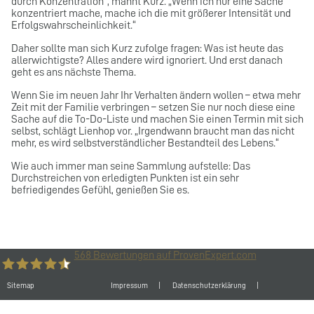
durch Konzentration“, mahnt Kurz. „Wenn ich nur eine Sache
konzentriert mache, mache ich die mit größerer Intensität und
Erfolgswahrscheinlichkeit.“
Daher sollte man sich Kurz zufolge fragen: Was ist heute das
allerwichtigste? Alles andere wird ignoriert. Und erst danach
geht es ans nächste Thema.
Wenn Sie im neuen Jahr Ihr Verhalten ändern wollen – etwa mehr
Zeit mit der Familie verbringen – setzen Sie nur noch diese eine
Sache auf die To-Do-Liste und machen Sie einen Termin mit sich
selbst, schlägt Lienhop vor. „Irgendwann braucht man das nicht
mehr, es wird selbstverständlicher Bestandteil des Lebens.“
Wie auch immer man seine Sammlung aufstelle: Das
Durchstreichen von erledigten Punkten ist ein sehr
befriedigendes Gefühl, genießen Sie es.
568
Bewertungen auf ProvenExpert.com
Sitemap
Impressum
Datenschutzerklärung
Büro-Kaizen GmbH
Cookie-Einstellungen