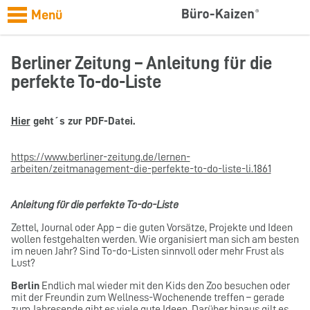
Menü
Berliner Zeitung – Anleitung für die
perfekte To-do-Liste
Hier
geht´s zur PDF-Datei.
https://www.berliner-zeitung.de/lernen-
arbeiten/zeitmanagement-die-perfekte-to-do-liste-li.1861
Anleitung für die perfekte To-do-Liste
Zettel, Journal oder App – die guten Vorsätze, Projekte und Ideen
wollen festgehalten werden. Wie organisiert man sich am besten
im neuen Jahr? Sind To-do-Listen sinnvoll oder mehr Frust als
Lust?
Berlin
Endlich mal wieder mit den Kids den Zoo besuchen oder
mit der Freundin zum Wellness-Wochenende treffen – gerade
zum Jahresende gibt es viele gute Ideen. Darüber hinaus gilt es,