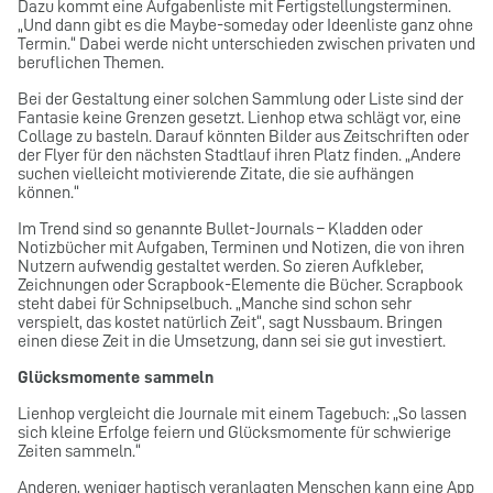
Dazu kommt eine Aufgabenliste mit Fertigstellungsterminen.
„Und dann gibt es die Maybe-someday oder Ideenliste ganz ohne
Termin.“ Dabei werde nicht unterschieden zwischen privaten und
beruflichen Themen.
Bei der Gestaltung einer solchen Sammlung oder Liste sind der
Fantasie keine Grenzen gesetzt. Lienhop etwa schlägt vor, eine
Collage zu basteln. Darauf könnten Bilder aus Zeitschriften oder
der Flyer für den nächsten Stadtlauf ihren Platz finden. „Andere
suchen vielleicht motivierende Zitate, die sie aufhängen
können.“
Im Trend sind so genannte Bullet-Journals – Kladden oder
Notizbücher mit Aufgaben, Terminen und Notizen, die von ihren
Nutzern aufwendig gestaltet werden. So zieren Aufkleber,
Zeichnungen oder Scrapbook-Elemente die Bücher. Scrapbook
steht dabei für Schnipselbuch. „Manche sind schon sehr
verspielt, das kostet natürlich Zeit“, sagt Nussbaum. Bringen
einen diese Zeit in die Umsetzung, dann sei sie gut investiert.
Glücksmomente sammeln
Lienhop vergleicht die Journale mit einem Tagebuch: „So lassen
sich kleine Erfolge feiern und Glücksmomente für schwierige
Zeiten sammeln.“
Anderen, weniger haptisch veranlagten Menschen kann eine App