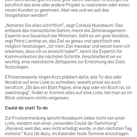
beruflich das eine oder andere Projekt zu realisieren oder einen
neuen Kunden zu gewinnen. Aber wie und wo soll das
festgehalten werden?
„Notieren Sie alles schriftlich“, sagt Cordula Nussbaum. Das
entlaste das menschliche Gehirn, meint die Zeitmanagement-
Expertin aus Sauerlach bei München. Geht es um gute Vorsätze,
regt Petra Lienhop an, das Ziel so genau und spezifisch wie
möglich festzulegen. „Ist mein Ziel messbar und woran kann ich
erkennen, dass ich es erreicht habe?“, nennt die Expertin für
Kommunikation die nächsten Schritte. Anschließend sei es
wichtig, eine realistische Zeitspanne zur Erreichung des Ziels
festzulegen.
Effizienzexperte Jürgen Kurz plädiert dafür, alle To-dos oder
Vorsätze auf eine Liste zu schreiben, sowohl privat als auch
beruflich. „Ob das ein Blatt Papier, eine App oder ein Buch ist, ist
zweitrangig“, findet er. Kommt alles auf eine Liste, hat man es im
Blick und kann nichts vergessen.
Could-do statt To-do
Zur Frustvermeidung spricht Nussbaum lieber nicht von einer
Liste, sondern von einer „reisenden Could-do-Sammlung“.
„Reisend, weil das, was nicht erledigt wurde, in den nächsten Tag
mitreist.“ Kurz rät dazu, im Kalender feste Termine einzutragen.