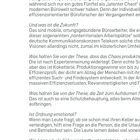
während sich nur ein gutes Fünftel als „latenter Chaot” 
modernen Bürowelt schwer haben. Denn der individue
effizienzorientierter Büroforscher der Vergangenheit an
Und was ist die Zukunft?
Das sind mobile, ortungsgebundene Büroarbeiter, die ei
dieser sogenannten „nonterritorialen Arbeitsplätze” sol
deutsche Kommunikationskonzern Telekom solche chaosre
Visionen allerdings nicht, zumal im klösterlichen Umfel
Was halten Sie von der These, dass das Chaos produktiv
Die ist nach Expertenmeinung widerlegt. Denn echte Schr
aber das ist Koketterie. Produktionsgewinne von bis z
Effizienzprofi, der dicht am Alltag der Menschen mit 
effizientes Such- und Findesystem entwickelt. In der 
massiven Effizienzverlusten, Revierstreitigkeiten und 
Was halten Sie von der These, die Zeit zum Aufräumen 
Das ist auch so eine Schutzbehauptung, alles beim Alt
aufbringen.
Ist Ordnung emotional?
Wenn man Leute fragt, ob sie schon mal ihren Keller a
verteidigen, hilft eine Frage an die Person, die die U
und Betriebsfest sein. Die Leute lernen dabei viel vone