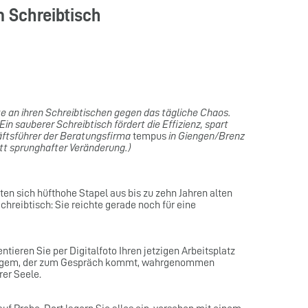
m Schreibtisch
te an ihren Schreibtischen gegen das tägliche Chaos.
 sauberer Schreibtisch fördert die Effizienz, spart
äftsführer der Beratungsfirma
tempus
in Giengen/Brenz
att sprunghafter Veränderung.)
en sich hüfthohe Stapel aus bis zu zehn Jahren alten
hreibtisch: Sie reichte gerade noch für eine
ieren Sie per Digitalfoto Ihren jetzigen Arbeitsplatz
läubigem, der zum Gespräch kommt, wahrgenommen
rer Seele.