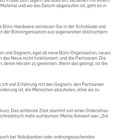
auf Probe. Dort lagern Sie alles ein, versehen mit einem
 Material und wo das Datum abgelaufen ist, geht es in
ige Büro-Hardware verstauen Sie in der Schublade und
in der Büroorganisation aus sogenannten Volltischlern
en und Gegnern, egal ob neue Büro-Organisation, neues
das Neue nicht funktioniert, und die Partisanen. Die
en, deren Herzen zu gewinnen. Wenn das gelingt, ist die
s ich viel Erfahrung mit den Gegnern, den Partisanen
forderung ist, die Menschen abzuholen, ohne sie zu
 kurz. Das schönste Zitat stammt von einer Ordensfrau
 Schreibtisch mehr aufräumen. Meine Antwort war: „Sie
er auch bei Volksbanken oder ordnungssuchenden