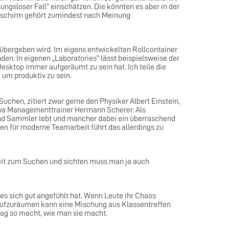
fnungsloser Fall” einschätzen. Die könnten es aber in der
dschirm gehört zumindest nach Meinung
e übergeben wird. Im eigens entwickelten Rollcontainer
den. In eigenen „Laboratories” lässt beispielsweise der
sktop immer aufgeräumt zu sein hat. Ich teile die
 um produktiv zu sein.
Suchen, zitiert zwar gerne den Physiker Albert Einstein,
etwa Managementtrainer Hermann Scherer. Als
r und Sammler lebt und mancher dabei ein überraschend
n für moderne Teamarbeit führt das allerdings zu
Zeit zum Suchen und sichten muss man ja auch
es sich gut angefühlt hat. Wenn Leute ihr Chaos
am aufzuräumen kann eine Mischung aus Klassentreffen
ltag so macht, wie man sie macht.