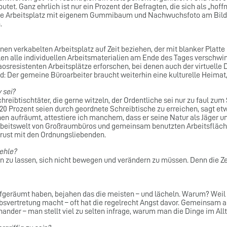
outet. Ganz ehrlich ist nur ein Prozent der Befragten, die sich als „hof
lle Arbeitsplatz mit eigenem Gummibaum und Nachwuchsfoto am Bil
.
nen verkabelten Arbeitsplatz auf Zeit beziehen, der mit blanker Platt
len alle individuellen Arbeitsmaterialien am Ende des Tages verschwin
sistenten Arbeitsplätze erforschen, bei denen auch der virtuelle De
d: Der gemeine Büroarbeiter braucht weiterhin eine kulturelle Heimat,
 sei?
eibtischtäter, die gerne witzeln, der Ordentliche sei nur zu faul zum 
u 20 Prozent seien durch geordnete Schreibtische zu erreichen, sagt 
ihnen aufräumt, attestiere ich manchem, dass er seine Natur als Jäge
Arbeitswelt von Großraumbüros und gemeinsam benutzten Arbeitsfläche
Frust mit den Ordnungsliebenden.
fehle?
en zu lassen, sich nicht bewegen und verändern zu müssen. Denn die 
ufgeräumt haben, bejahen das die meisten – und lächeln. Warum? Weil 
rlaubsvertretung macht – oft hat die regelrecht Angst davor. Gemeins
inander – man stellt viel zu selten infrage, warum man die Dinge im Al