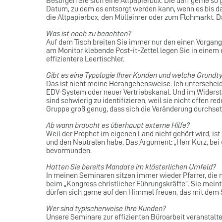
Besorgen Sie sich eine Altpapierbox. Die darf gerne so g
Datum, zu dem es entsorgt werden kann, wenn es bis dahi
die Altpapierbox, den Mülleimer oder zum Flohmarkt. D
Was ist noch zu beachten?
Auf dem Tisch breiten Sie immer nur den einen Vorgang 
am Monitor klebende Post-it-Zettel legen Sie in einem 
effizientere Leertischler.
Gibt es eine Typologie Ihrer Kunden und welche Grundty
Das ist nicht meine Herangehensweise. Ich unterschei
EDV-System oder neuer Vertriebskanal. Und im Widersta
sind schwierig zu identifizieren, weil sie nicht offen r
Gruppe groß genug, dass sich die Veränderung durchset
Ab wann braucht es überhaupt externe Hilfe?
Weil der Prophet im eigenen Land nicht gehört wird, ist
und den Neutralen habe. Das Argument: „Herr Kurz, bei u
bevormunden.
Hatten Sie bereits Mandate im klösterlichen Umfeld?
In meinen Seminaren sitzen immer wieder Pfarrer, die 
beim „Kongress christlicher Führungskräfte”. Sie mein
dürfen sich gerne auf den Himmel freuen, das mit dem 
Wer sind typischerweise Ihre Kunden?
Unsere Seminare zur effizienten Büroarbeit veranstalt