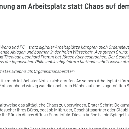
dnung am Arbeitsplatz statt Chaos auf de
n Wand und PC – trotz digitaler Arbeitsplätze kämpfen auch Ordensleu
de Ablagen und boomen in der freien Wirtschaft. Aus gutem Grund: Ein
t und Theologe Leonhard Fromm hat Jürgen Kurz gesprochen. Der Gesch
aus der japanischen Philosophie abgeleitete Methode schrittweiser st
mstes Erlebnis als Organisationsberater?
e mich in höchster Not zu sich gerufen. An seinem Arbeitsplatz türmt
Entsprechend winzig war die noch freie Fläche auf dem zugemüllten Sc
tweise das alltägliche Chaos zu überwinden. Erster Schritt: Dokument
m Besucher ihres Büros, egal ob Mitbruder, Geschäftspartner oder G
 Ihr Büro in dieses diffuse Energiefeld. Dieses Außen ist ein Spiegel Ih