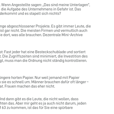
n. Wenn Angestellte sagen: „Das sind meine Unterlagen”,
 wo die Aufgabe des Unternehmens in Gefahr ist. Das
derkommt und es stapelt sich nichts?
lange abgeschlossener Projekte. Es gibt immer Leute, die
st gar nicht. Die meisten Firmen und vermutlich auch
e dort, was alle brauchen. Dezentrale Mini-Archive
: Fast jeder hat eine Besteckschublade und sortiert
 Die Zugriffszeiten sind minimiert, die Investition des
gt, muss man die Ordnung nicht ständig kontrollieren.
ngere horten Papier. Nur weil jemand mit Papier
n sie es schnell um. Männer brauchen dafür oft länger –
at. Frauen machen das eher nicht.
nd dann gibt es die Leute, die nicht wollen, dass
ten das. Aber mir geht es ja auch nicht darum, jeden
 63 zu kommen, ist das für Sie eine spürbare