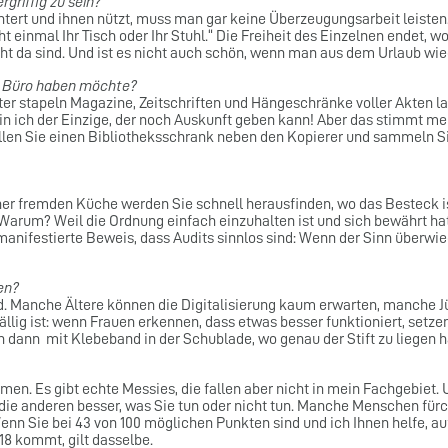
griffig zu sein?
chtert und ihnen nützt, muss man gar keine Überzeugungsarbeit leiste
icht einmal Ihr Tisch oder Ihr Stuhl.“ Die Freiheit des Einzelnen endet,
t da sind. Und ist es nicht auch schön, wenn man aus dem Urlaub wie
 Büro haben möchte?
eiter stapeln Magazine, Zeitschriften und Hängeschränke voller Akten 
n ich der Einzige, der noch Auskunft geben kann! Aber das stimmt mei
ellen Sie einen Bibliotheksschrank neben den Kopierer und sammeln Si
ner fremden Küche werden Sie schnell herausfinden, wo das Besteck ist
 Warum? Weil die Ordnung einfach einzuhalten ist und sich bewährt hat.
 manifestierte Beweis, dass Audits sinnlos sind: Wenn der Sinn überwie
en?
. Manche Ältere können die Digitalisierung kaum erwarten, manche Jü
fällig ist: wenn Frauen erkennen, dass etwas besser funktioniert, setze
n dann mit Klebeband in der Schublade, wo genau der Stift zu liegen h
men. Es gibt echte Messies, die fallen aber nicht in mein Fachgebiet. U
ie anderen besser, was Sie tun oder nicht tun. Manche Menschen fürch
n Sie bei 43 von 100 möglichen Punkten sind und ich Ihnen helfe, auf
18 kommt, gilt dasselbe.