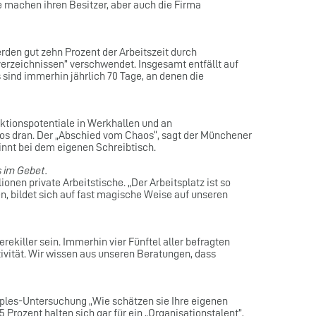
e machen ihren Besitzer, aber auch die Firma
rden gut zehn Prozent der Arbeitszeit durch
erzeichnissen” verschwendet. Insgesamt entfällt auf
 sind immerhin jährlich 70 Tage, an denen die
tionspotentiale in Werkhallen und an
üros dran. Der „Abschied vom Chaos“, sagt der Münchener
innt bei dem eigenen Schreibtisch.
 im Gebet.
en private Arbeitstische. „Der Arbeitsplatz ist so
, bildet sich auf fast magische Weise auf unseren
ekiller sein. Immerhin vier Fünftel aller befragten
ität. Wir wissen aus unseren Beratungen, dass
ples-Untersuchung „Wie schätzen sie Ihre eigenen
5 Prozent halten sich gar für ein „Organisationstalent”,