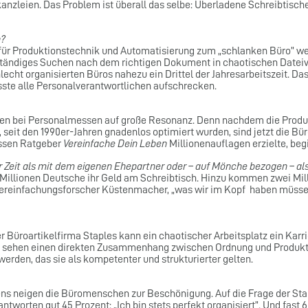
anzleien. Das Problem ist überall das selbe: Überladene Schreibtisch
n?
s für Produktionstechnik und Automatisierung zum „schlanken Büro” we
„ständiges Suchen nach dem richtigen Dokument in chaotischen Dateiv
cht organisierten Büros nahezu ein Drittel der Jahresarbeitszeit. Das
sste alle Personalverantwortlichen aufschrecken.
en bei Personalmessen auf große Resonanz. Denn nachdem die Produk
, seit den 1990er-Jahren gnadenlos optimiert wurden, sind jetzt die B
essen Ratgeber
Vereinfache Dein Leben
Millionenauflagen erzielte, beg
Zeit als mit dem eigenen Ehepartner oder – auf Mönche bezogen – als
illionen Deutsche ihr Geld am Schreibtisch. Hinzu kommen zwei Million
Vereinfachungsforscher Küstenmacher, „was wir im Kopf haben müssen
Büroartikelfirma Staples kann ein chaotischer Arbeitsplatz ein Karrier
 sehen einen direkten Zusammenhang zwischen Ordnung und Produktiv
erden, das sie als kompetenter und strukturierter gelten.
ens neigen die Büromenschen zur Beschönigung. Auf die Frage der Sta
tworten gut 45 Prozent: „Ich bin stets perfekt organisiert”. Und fast 6