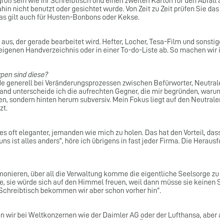
roß sein wie Ihr Schreibtisch und einen zweiten Karton für den Abfall 
n nicht benutzt oder gesichtet wurde. Von Zeit zu Zeit prüfen Sie das
as gilt auch für Husten-Bonbons oder Kekse.
aus, der gerade bearbeitet wird. Hefter, Locher, Tesa-Film und sonst
eigenen Handverzeichnis oder in einer To-do-Liste ab. So machen wir 
pen sind diese?
de generell bei Veränderungsprozessen zwischen Befürworter, Neutral
nd unterscheide ich die aufrechten Gegner, die mir begründen, warum 
eden, sondern hinten herum subversiv. Mein Fokus liegt auf den Neutral
zt.
 es oft eleganter, jemanden wie mich zu holen. Das hat den Vorteil, das
ns ist alles anders”, höre ich übrigens in fast jeder Firma. Die Heraus
monieren, über all die Verwaltung komme die eigentliche Seelsorge zu
te, sie würde sich auf den Himmel freuen, weil dann müsse sie keinen
Schreibtisch bekommen wir aber schon vorher hin”.
en wir bei Weltkonzernen wie der Daimler AG oder der Lufthansa, ab