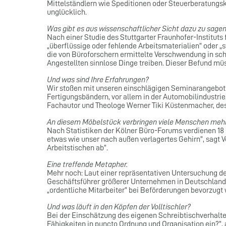
Mittelständlern wie Speditionen oder Steuerberatungsk
unglücklich.
Was gibt es aus wissenschaftlicher Sicht dazu zu sage
Nach einer Studie des Stuttgarter Fraunhofer-Institut
„überflüssige oder fehlende Arbeitsmaterialien” oder 
die von Büroforschern ermittelte Verschwendung in schle
Angestellten sinnlose Dinge treiben. Dieser Befund mü
Und was sind Ihre Erfahrungen?
Wir stoßen mit unseren einschlägigen Seminarangebot
Fertigungsbändern, vor allem in der Automobilindustrie
Fachautor und Theologe Werner Tiki Küstenmacher, d
An diesem Möbelstück verbringen viele Menschen mehr 
Nach Statistiken der Kölner Büro-Forums verdienen 18 M
etwas wie unser nach außen verlagertes Gehirn”, sagt 
Arbeitstischen ab”.
Eine treffende Metapher.
Mehr noch: Laut einer repräsentativen Untersuchung der 
Geschäftsführer größerer Unternehmen in Deutschland
„ordentliche Mitarbeiter” bei Beförderungen bevorzugt w
Und was läuft in den Köpfen der Volltischler?
Bei der Einschätzung des eigenen Schreibtischverhalt
Fähigkeiten in puncto Ordnung und Organisation ein?”, an