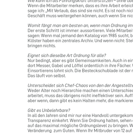
Wie kann ich als Führungskraft unterstützen – ohne über
Wenn die Mitarbeiter merken, dass es ihre Arbeit erlei
sage ich: „Mit Verlaub, das sind sie nicht. Es ist noch n
Geschäft muss weitergehen können, auch wenn Sie nich
Womit fängt man am besten an, wenn man Ordnung im
Der erste Schritt ist immer: aussortieren. Viele Mitarb
sagen: Wenn mal jemand den Katalog von 1985 sucht, bi
Klöster haben ein zentrales Archiv. Und wenn nicht: St
bringen nichts.
Eignet sich dieselbe Art Ordnung für alle?
Nur bedingt, aber es gibt Gemeinsamkeiten. Auch in ei
dort Messer, Gabel und Löffel ordentlich in ihre Fächer.
Einsortierens lohnt sich. Die Besteckschublade ist der
Das läuft von selbst.
Unterscheidet sich Chef-Chaos von den der Angestellt
Weder Alter noch Hierarchie machen einen Unterschied
arbeitet, muss das übrigens nicht ineffektiver sein. Auf
aber wenn, dann gibt es kein Halten mehr, die markiere
Gibt es Unbelehrbare?
In all den Jahren sind mir nur eine Handvoll untergekom
Transparenz einkehrt. Wenn Sie Ordnung halten, sehen d
auf das maximal mögliche Ordnungslevel zu bringen. Wen
Veränderung zum Guten. Wenn Ihr Mitbruder von 12 auf 