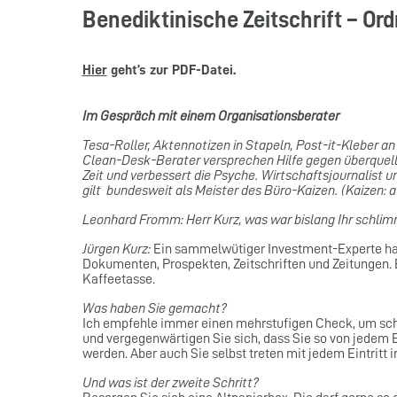
Benediktinische Zeitschrift – Or
Hier
geht’s zur PDF-Datei.
Im Gespräch mit einem Organisationsberater
Tesa-Roller, Aktennotizen in Stapeln, Post-it-Kleber a
Clean-Desk-Berater versprechen Hilfe gegen überquellen
Zeit und verbessert die Psyche. Wirtschaftsjournalis
gilt bundesweit als Meister des Büro-Kaizen. (Kaizen: 
Leonhard Fromm: Herr Kurz, was war bislang Ihr schlim
Jürgen Kurz:
Ein sammelwütiger Investment-Experte hatt
Dokumenten, Prospekten, Zeitschriften und Zeitungen. 
Kaffeetasse.
Was haben Sie gemacht?
Ich empfehle immer einen mehrstufigen Check, um schrit
und vergegenwärtigen Sie sich, dass Sie so von jede
werden. Aber auch Sie selbst treten mit jedem Eintritt in
Und was ist der zweite Schritt?