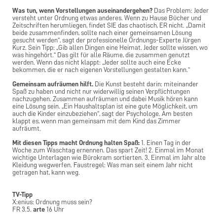
Was tun, wenn Vorstellungen auseinandergehen?
Das Problem: Jeder
versteht unter Ordnung etwas anderes. Wenn zu Hause Bücher und
Zeitschriften herumliegen, findet SIE das chaotisch, ER nicht. „Damit
beide zusammenfinden, sollte nach einer gemeinsamen Lösung
gesucht werden“, sagt der professionelle Ordnungs-Experte Jürgen
Kurz. Sein Tipp: „Gib allen Dingen eine Heimat. Jeder sollte wissen, wo
was hingehört.“ Das gilt für alle Räume, die zusammen genutzt
werden. Wenn das nicht klappt: „Jeder sollte auch eine Ecke
bekommen, die er nach eigenen Vorstellungen gestalten kann.“
Gemeinsam aufräumen hilft.
Die Kunst besteht darin: miteinander
Spaß zu haben und nicht nur widerwillig seinen Verpflichtungen
nachzugehen. Zusammen aufräumen und dabei Musik hören kann
eine Lösung sein. „Ein Haushaltsplan ist eine gute Möglichkeit, um
auch die Kinder einzubeziehen“, sagt der Psychologe. Am besten
klappt es, wenn man gemeinsam mit dem Kind das Zimmer
aufräumt.
Mit diesen Tipps macht Ordnung halten Spaß:
1. Einen Tag in der
Woche zum Waschtag ernennen. Das spart Zeit! 2. Einmal im Monat
wichtige Unterlagen wie Bürokram sortierten. 3. Einmal im Jahr alte
Kleidung wegwerfen. Faustregel: Was man seit einem Jahr nicht
getragen hat, kann weg.
TV-Tipp
X:enius: Ordnung muss sein?
FR 3.5.
arte
16 Uhr