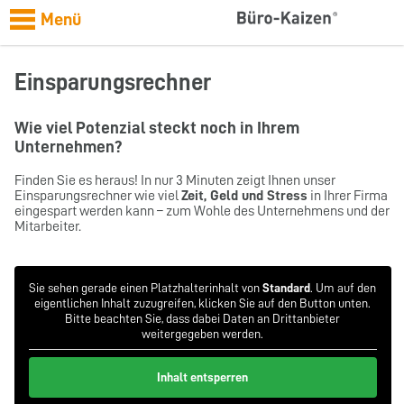
Menü
Einsparungsrechner
Wie viel Potenzial steckt noch in Ihrem
Unternehmen?
Finden Sie es heraus! In nur 3 Minuten zeigt Ihnen unser
Einsparungsrechner wie viel
Zeit, Geld und Stress
in Ihrer Firma
eingespart werden kann – zum Wohle des Unternehmens und der
Mitarbeiter.
Sie sehen gerade einen Platzhalterinhalt von
Standard
. Um auf den
eigentlichen Inhalt zuzugreifen, klicken Sie auf den Button unten.
Bitte beachten Sie, dass dabei Daten an Drittanbieter
weitergegeben werden.
Inhalt entsperren