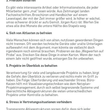
3. Freiraum schaffen
Es gibt viele interessante Artikel oder Informationstexte, die jeder
Mitarbeiter gern „mal” lesen würde. Aus Zeitmangel landen
Fachzeitschriften, Broschüren und Handbücher auf einem
Lesestapel, der mit der Zeit immer größer wird. Je höher er wächst,
umso schwerer drückt er aufs Gemüt. Jürgen Kurz rät: Werfen Sie
etwa alle drei Monate die untere Hälfte des Stapels weg.
4. Sich von Altlasten zu befreien
Viele Menschen können sich von alten, nutzlosen gewordenen Dingen
nicht trennen. Oft werden technische Geräte oder uralte Unterlagen
aufbewahrt mit dem Argument, man könnte sie vielleicht doch
irgendwann noch einmal brauchen. Probieren sie das „Wegwerfen auf
Probe” aus. Stecken Sie diese Dinge in einen Karton. Wenn der nach
einem Jahr nicht geöffnet wurde, entsorgen Sie ihn unbesehen.
5. Projekte im Überblick zu behalten
Verantwortung für viele und langdauernde Projekte zu haben, birgt
die Gefahr, den Überblick zu verlieren und nichts mehr im Griff zu
haben. Die Folge: Überforderung und wachsender Stress. Büro-
Kaizen hilft mit Visualisierungstechniken wie dem Netzplan-
Projektmanagement, durch sich selbst begrenzende Systeme und
übersichtliche Ablagestrukturen die vielen unterschiedlichen
Projekte unter Kontrolle zu behalten.
6. Stress in Vertretungssituationen verhindern
Transparente Ablagestrukturen sorgen dafür, dass sich jeder