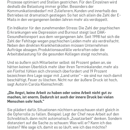
Prozesse optimiert und Stellen gestrichen. Für den Einzelnen wird
deshalb die Belastung immer größer. Besonders der
Kommunikationsbedarf mit Zulieferern, Kunden und innerhalb des
Betriebes ist dramatisch gestiegen: So hat sich allein die Zahl der E-
Mails in den vergangenen beiden Jahren mehr als verdoppelt.
Ein Indikator für den zunehmenden Stress: Die Zahl der psychischen
Erkrankungen wie Depression und Burnout steigt laut DAK-
Gesundheitsreport aus dem vergangenen Jahr. Seit 1998 hat sich die
Zahl der Fehltage wegen psychischen Leiden mehr als verdreifacht.
Neben den direkten Krankheitskosten müssen Unternehmen
Aufträge absagen, Produktionsausfälle verkraften oder die
Arbeitsbelastung für die gesunden Kollegen steigt nochmals.
Und so äußern sich Mitarbeiter selbst: 66 Prozent geben an, sie
hätten keinen Überblick mehr über ihren Terminkalender, mehr als
ein Fünftel fühlen sich chronisch überfordert und 19 Prozent
bezeichnen ihre Lage sogar mit „Land unter” – sie sind nur noch damit
beschäftigt, Feuer zu löschen. Nicht nur der äußere Druck ist hoch,
sagt Autorin Carola Kleinschmidt:
„Die Angst, keine Arbeit zu haben oder seine Arbeit nicht gut zu
machen, ist enorm. Dadurch ist auch der innere Druck bei vielen
Menschen sehr hoch.”
Sie plädiert dafür, Situationen nüchtern anzuschauen statt gleich in
die Opferrolle zu fallen. Beispiel: Legt der Chef neue Arbeit auf den
Schreibtisch, dann nicht automatisch „Zusatzarbeit” denken. Sondern
distanziert auf die Sache zu schauen: Was will er? Kann ich das
leisten? Wie sage ich, damit es so läuft, wie ich das möchte?