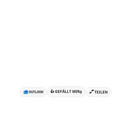
👍 GEFÄLLT MIR
0
TEILEN
OUTLOOK