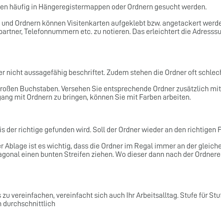
en häufig in Hängeregistermappen oder Ordnern gesucht werden.
und Ordnern können Visitenkarten aufgeklebt bzw. angetackert werden.
rtner, Telefonnummern etc. zu notieren. Das erleichtert die Adresss
 nicht aussagefähig beschriftet. Zudem stehen die Ordner oft schlecht
 großen Buchstaben. Versehen Sie entsprechende Ordner zusätzlich mit
ng mit Ordnern zu bringen, können Sie mit Farben arbeiten.
is der richtige gefunden wird. Soll der Ordner wieder an den richtigen 
 Ablage ist es wichtig, dass die Ordner im Regal immer an der gleiche
agonal einen bunten Streifen ziehen. Wo dieser dann nach der Ordner
zu vereinfachen, vereinfacht sich auch Ihr Arbeitsalltag. Stufe für St
 durchschnittlich