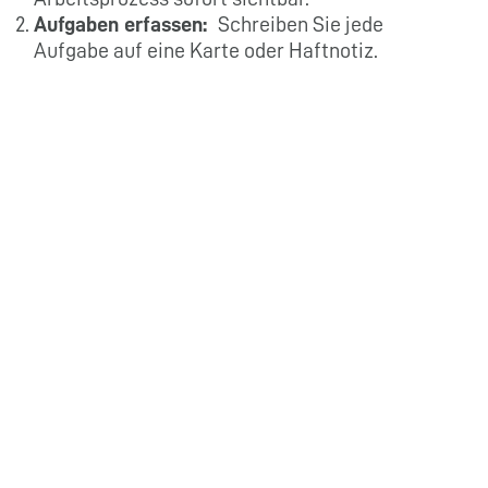
Aufgaben erfassen:
Schreiben Sie jede
Aufgabe auf eine Karte oder Haftnotiz.
Wichtig: Jede Karte steht für genau eine
Aufgabe. So behalten Sie jederzeit die
Übersicht und können flexibel priorisieren.
WIP-Limits setzen:
Begrenzen Sie die Anzahl
der Aufgaben, die gleichzeitig in der Spalte „In
Progress” stehen dürfen. Dieses sogenannte
Work-in-Progress-Limit verhindert
Überlastung und hilft Ihnen, fokussiert eine
Aufgabe nach der anderen zu erledigen.
Pull-Prinzip anwenden:
Ziehen Sie neue
Aufgaben erst dann ins In Progress, wenn Sie
Kapazität frei haben. So steuern Sie den
Arbeitsfluss selbst und vermeiden unnötiges
Multitasking.
Fortschritte sichtbar machen:
Verschieben
Sie erledigte Aufgaben in die Spalte Done.