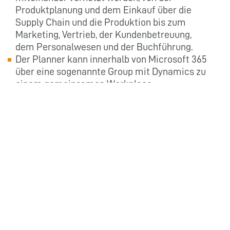
Produktplanung und dem Einkauf über die
Supply Chain und die Produktion bis zum
Marketing, Vertrieb, der Kundenbetreuung,
dem Personalwesen und der Buchführung.
Der Planner kann innerhalb von Microsoft 365
über eine sogenannte Group mit Dynamics zu
einem gemeinsamen Workplace
zusammengeführt werden. So erhalten Sie
einen zentralen Zugriff auf die
projektorientierte Ressourcenplanung im
Planner sowie die Kennzahlen aus allen
weiteren Unternehmensprozessen in
Dynamics.
Wie die Integration von Planner und Dynamics
in eine Group genau funktioniert, können Sie
hier nachlesen →
„Microsoft Groups
: Anleitung
für das Erstellen der richtigen
Kollaborationstool-Gruppe“
.