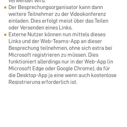
verwendet wird.
Der Besprechungsorganisator kann dann
weitere Teilnehmer zu der Videokonferenz
einladen. Dies erfolgt meist über das Teilen
oder Versenden eines Links.
Externe Nutzer können nun mittels dieses
Links und der Web-Teams-App an dieser
Besprechung teilnehmen, ohne sich extra bei
Microsoft registrieren zu müssen. Dies
funktioniert allerdings nur in der Web-App (in
Microsoft Edge oder Google Chrome), da für
die Desktop-App ja eine wenn auch kostenlose
Registrierung erforderlich ist.
Mehr Details und Tipps zu den Teams-
Besprechungen finden Sie hier →
„Anleitung
für eine Microsoft Teams Videokonferenz
: Alle
Funktionen für die Online-Besprechungen im
Überblick (mit Video-Tutorial)“.