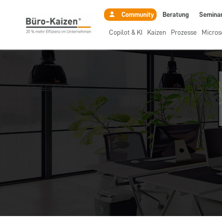
Beratung
Semina
Community
Copilot & KI
Kaizen
Prozesse
Micros