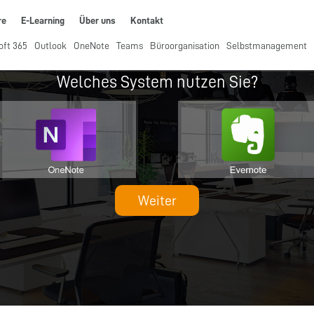
re
E-Learning
Über uns
Kontakt
oft 365
Outlook
OneNote
Teams
Büroorganisation
Selbstmanagement
Welches System nutzen Sie?
Weiter