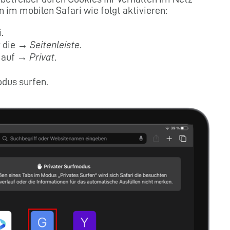
 im mobilen Safari wie folgt aktivieren:
.
r die →
Seitenleiste
.
ü auf →
Privat
.
odus surfen.