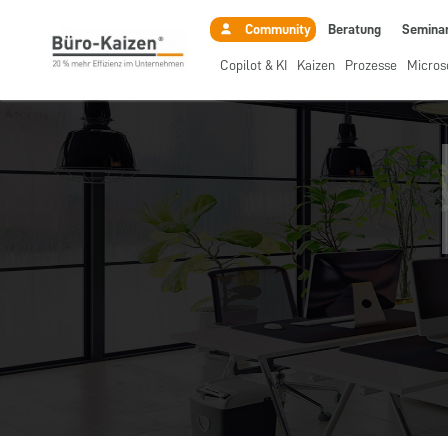
Beratung
Semina
Community
Copilot & KI
Kaizen
Prozesse
Micros