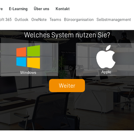
re
E-Learning
Über uns
Kontakt
oft 365
Outlook
OneNote
Teams
Büroorganisation
Selbstmanagement
Welches System nutzen Sie?
Weiter