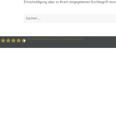
Entschuldigung, aber zu Ihrem eingegebenen Suchbegriff wurd
Suchen
nach:
568
Bewertungen auf ProvenExpert.com
Büro-Kaizen GmbH